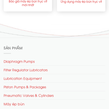
Báo giá máy ép bùn trục vít
Ứng dụng máy ép bùn trục vít
mới nhất
SẢN PHẨM
Diaphragm Pumps
Filter Regulator Lubricators
Lubrication Equipment
Piston Pumps & Packages
Pneumatic Valves & Cylinders
Máy ép bùn