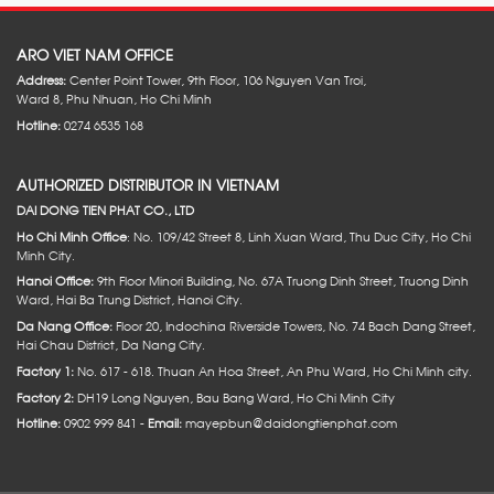
ARO VIET NAM OFFICE
Address:
Center Point Tower, 9th Floor, 106 Nguyen Van Troi,
Ward 8, Phu Nhuan, Ho Chi Minh
Hotline:
0274 6535 168
AUTHORIZED DISTRIBUTOR IN VIETNAM
DAI DONG TIEN PHAT CO., LTD
Ho Chi Minh Office
: No. 109/42 Street 8, Linh Xuan Ward, Thu Duc City, Ho Chi
Minh City.
Hanoi Office:
9th Floor Minori Building, No. 67A Truong Dinh Street, Truong Dinh
Ward, Hai Ba Trung District, Hanoi City.
Da Nang Office:
Floor 20, Indochina Riverside Towers, No. 74 Bach Dang Street,
Hai Chau District, Da Nang City.
Factory 1:
No. 617 - 618. Thuan An Hoa Street, An Phu Ward, Ho Chi Minh city.
Factory 2:
DH19 Long Nguyen, Bau Bang Ward, Ho Chi Minh City
Hotline:
0902 999 841 -
Email:
mayepbun@daidongtienphat.com