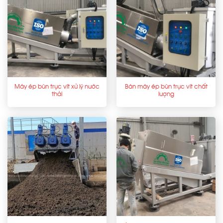
Máy ép bùn trục vít xử lý nước
Bán máy ép bùn trục vít chất
thải
lượng