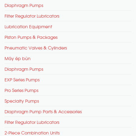
Diaphragm Pumps
Filter Regulator Lubricators
Lubrication Equipment
Piston Pumps & Packages
Pneumatic Valves & Cylinders
Máy ép bùn
Diaphragm Pumps
EXP Series Pumps
Pro Series Pumps
Specialty Pumps
Diaphragm Pump Parts & Accessories
Filter Regulator Lubricators
2-Piece Combination Units