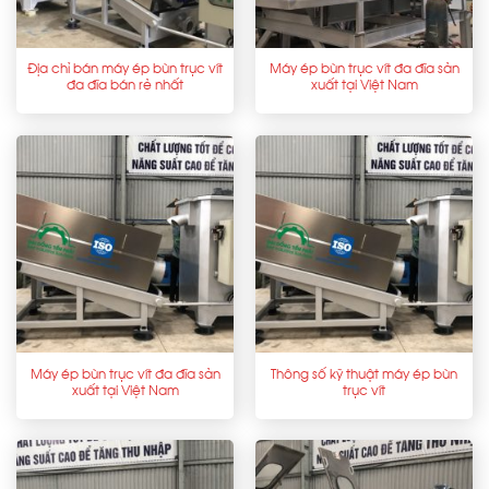
Địa chỉ bán máy ép bùn trục vít
Máy ép bùn trục vít đa đĩa sản
đa đĩa bán rẻ nhất
xuất tại Việt Nam
Máy ép bùn trục vít đa đĩa sản
Thông số kỹ thuật máy ép bùn
xuất tại Việt Nam
trục vít