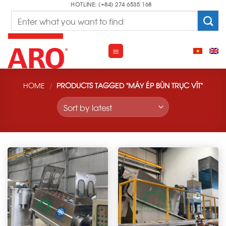
Skip
HOTLINE: (+84) 274 6535 168
Search
to
for:
content
HOME
/
PRODUCTS TAGGED “MÁY ÉP BÙN TRỤC VÍT”