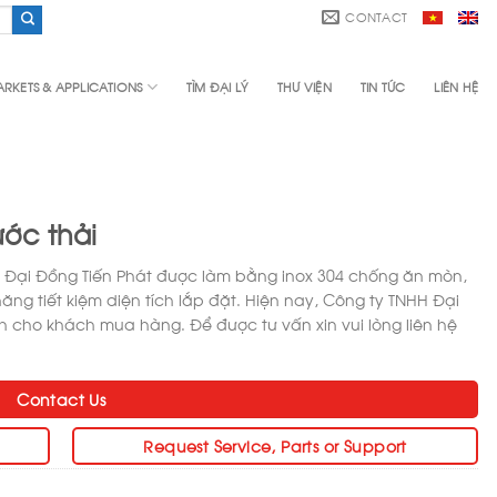
CONTACT
RKETS & APPLICATIONS
TÌM ĐẠI LÝ
THƯ VIỆN
TIN TỨC
LIÊN HỆ
ước thải
HH Đại Đồng Tiến Phát được làm bằng inox 304 chống ăn mòn,
 năng tiết kiệm diện tích lắp đặt. Hiện nay, Công ty TNHH Đại
h cho khách mua hàng. Để được tư vấn xin vui lòng liên hệ
Contact Us
Request Service, Parts or Support