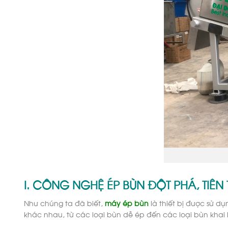
I. CÔNG NGHỆ ÉP BÙN ĐỘT PHÁ, TIÊN 
Như chúng ta đã biết,
máy ép bùn
là thiết bị được sử dụ
khác nhau, từ các loại bùn dễ ép đến các loại bùn khai