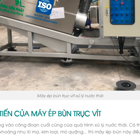
Máy ép bùn trục vít xử lý nước thải
TIẾN CỦA MÁY ÉP BÙN TRỤC VÍT
ng vào công đoạn cuối cùng của quá trình xử lý nước thải. Có th
 khoáng như Xi mạ, kim loại, mỏ quặng… thì máy ép bùn này đều