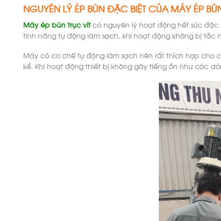
NGUYÊN LÝ ÉP BÙN ĐẶC BIỆT CỦA MÁY ÉP BÙN
Máy ép bùn trục vít
có nguyên lý hoạt động hết sức đặc 
tính năng tự động làm sạch, khi hoạt động không bị tắc 
Máy có cơ chế tự động làm sạch nên rất thích hợp cho cá
kể. Khi hoạt động thiết bị không gây tiếng ồn như các 