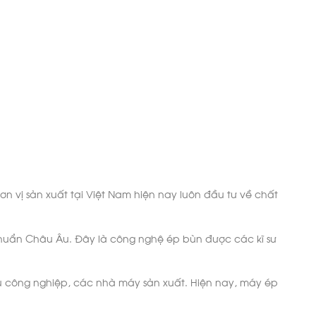
n vị sản xuất tại Việt Nam hiện nay luôn đầu tư về chất
 chuẩn Châu Âu. Đây là công nghệ ép bùn được các kĩ sư
hu công nghiệp, các nhà máy sản xuất. Hiện nay, máy ép