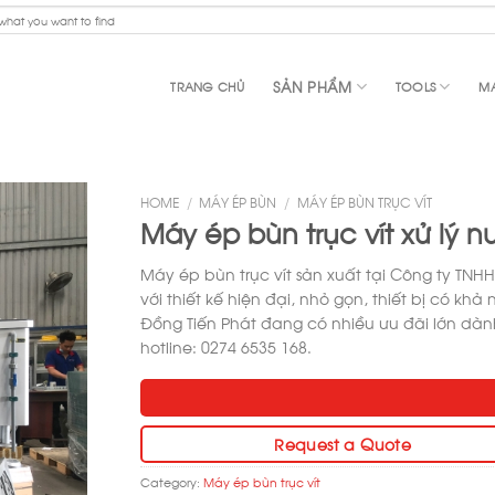
SẢN PHẨM
TRANG CHỦ
TOOLS
MA
HOME
/
MÁY ÉP BÙN
/
MÁY ÉP BÙN TRỤC VÍT
Máy ép bùn trục vít xử lý n
Máy ép bùn trục vít sản xuất tại Công ty TN
với thiết kế hiện đại, nhỏ gọn, thiết bị có khả
Đồng Tiến Phát đang có nhiều ưu đãi lớn dàn
hotline: 0274 6535 168.
Request a Quote
Category:
Máy ép bùn trục vít