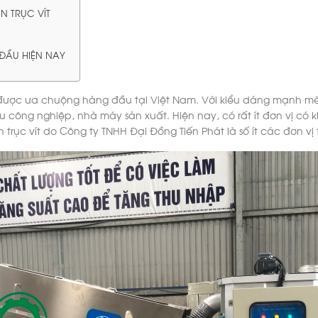
N TRỤC VÍT
I
 ĐẦU HIỆN NAY
ợc ưa chuộng hàng đầu tại Việt Nam. Với kiểu dáng mạnh mẽ, t
khu công nghiệp, nhà máy sản xuất. Hiện nay, có rất ít đơn vị có
 trục vít do Công ty TNHH Đại Đồng Tiến Phát là số ít các đơn v