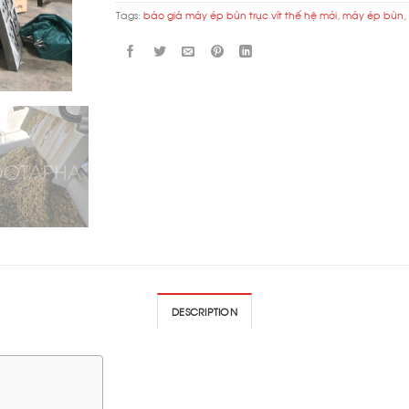
Tags:
báo giá máy ép bùn trục vít thế hệ mới
,
máy ép bùn
DESCRIPTION