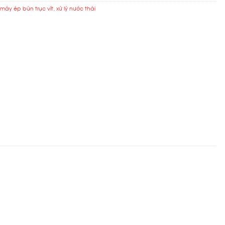
,
máy ép bùn trục vít
,
xử lý nước thải