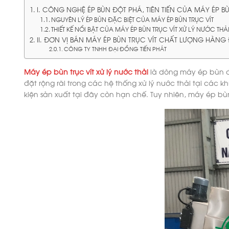
I. CÔNG NGHỆ ÉP BÙN ĐỘT PHÁ, TIÊN TIẾN CỦA MÁY ÉP BÙ
NGUYÊN LÝ ÉP BÙN ĐẶC BIỆT CỦA MÁY ÉP BÙN TRỤC VÍT
THIẾT KẾ NỔI BẬT CỦA MÁY ÉP BÙN TRỤC VÍT XỬ LÝ NƯỚC THẢ
II. ĐƠN VỊ BÁN MÁY ÉP BÙN TRỤC VÍT CHẤT LƯỢNG HÀNG
CÔNG TY TNHH ĐẠI ĐỒNG TIẾN PHÁT
Máy ép bùn trục vít xử lý nước thải
là dòng máy ép bùn đư
đặt rộng rãi trong các hệ thống xử lý nước thải tại các 
kiện sản xuất tại đây còn hạn chế. Tuy nhiên, máy ép bùn