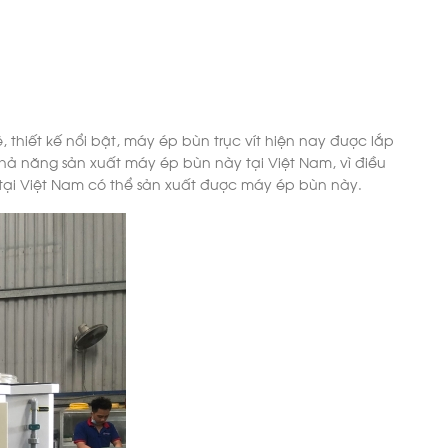
hiết kế nổi bật, máy ép bùn trục vít hiện nay được lắp
 khả năng sản xuất máy ép bùn này tại Việt Nam, vì điều
ị tại Việt Nam có thể sản xuất được máy ép bùn này.