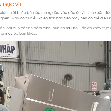
 TRỤC VÍT
biệt, thiết bị ép bùn lớp mỏng dữa vào các ốc vít hình xoắn đ
nghẽn. Máy có tủ điều khiển tích hợp trên máy nên có thể điều 
c loại bùn có tính bám dính, bùn có mùi hôi. Tốc độ xoáy trục 
dòng máy ép bùn khác.