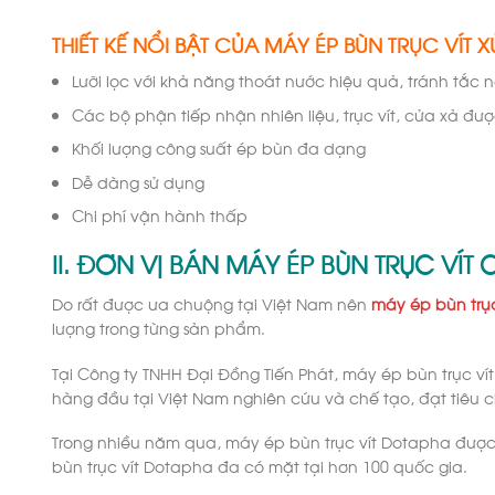
THIẾT KẾ NỔI BẬT CỦA MÁY ÉP BÙN TRỤC VÍT 
Lưỡi lọc với khả năng thoát nước hiệu quả, tránh tắc 
Các bộ phận tiếp nhận nhiên liệu, trục vít, cửa xả đượ
Khối lượng công suất ép bùn đa dạng
Dễ dàng sử dụng
Chi phí vận hành thấp
II. ĐƠN VỊ BÁN MÁY ÉP BÙN TRỤC VÍ
Do rất được ưa chuộng tại Việt Nam nên
máy ép bùn trục
lượng trong từng sản phẩm.
Tại Công ty TNHH Đại Đồng Tiến Phát, máy ép bùn trục v
hàng đầu tại Việt Nam nghiên cứu và chế tạo, đạt tiêu c
Trong nhiều năm qua, máy ép bùn trục vít Dotapha được 
bùn trục vít Dotapha đa có mặt tại hơn 100 quốc gia.