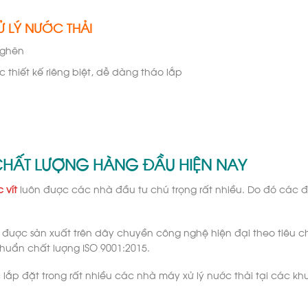
XỬ LÝ NƯỚC THẢI
nghẽn
c thiết kế riêng biệt, dễ dàng tháo lắp
T CHẤT LƯỢNG HÀNG ĐẦU HIỆN NAY
 vít
luôn được các nhà đầu tư chú trọng rất nhiều. Do đó các đơ
ít được sản xuất trên dây chuyền công nghệ hiện đại theo tiêu
huẩn chất lượng ISO 9001:2015.
lắp đặt trong rất nhiều các nhà máy xử lý nước thải tại các k