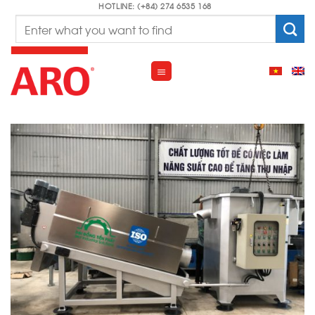
Skip
HOTLINE: (+84) 274 6535 168
Search
to
for:
content