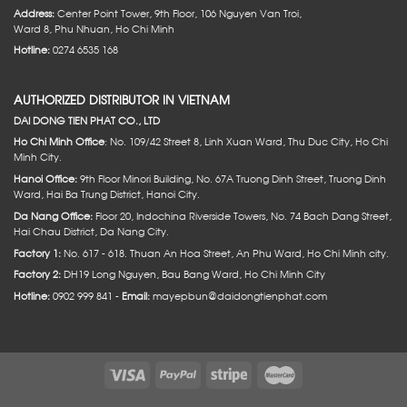
Address:
Center Point Tower, 9th Floor, 106 Nguyen Van Troi,
Ward 8, Phu Nhuan, Ho Chi Minh
Hotline:
0274 6535 168
AUTHORIZED DISTRIBUTOR IN VIETNAM
DAI DONG TIEN PHAT CO., LTD
Ho Chi Minh Office
: No. 109/42 Street 8, Linh Xuan Ward, Thu Duc City, Ho Chi
Minh City.
Hanoi Office:
9th Floor Minori Building, No. 67A Truong Dinh Street, Truong Dinh
Ward, Hai Ba Trung District, Hanoi City.
Da Nang Office:
Floor 20, Indochina Riverside Towers, No. 74 Bach Dang Street,
Hai Chau District, Da Nang City.
Factory 1:
No. 617 - 618. Thuan An Hoa Street, An Phu Ward, Ho Chi Minh city.
Factory 2:
DH19 Long Nguyen, Bau Bang Ward, Ho Chi Minh City
Hotline:
0902 999 841 -
Email:
mayepbun@daidongtienphat.com