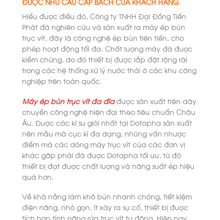
ĐƯỢC NHU CẦU CẤP BÁCH CỦA KHÁCH HÀNG
Hiểu được điều đó, Công ty TNHH Đại Đồng Tiến
Phát đã nghiên cứu và sản xuất ra máy ép bùn
trục vít, đây là công nghệ ép bùn tiên tiến, cho
phép hoạt động tối đa. Chất lượng máy đã được
kiểm chứng, do đó thiết bị được lắp đặt rộng rãi
trong các hệ thống xử lý nước thải ở các khu công
nghiệp trên toàn quốc.
Máy ép bùn trục vít đa đĩa
được sản xuất trên dây
chuyền công nghệ hiện đại theo tiêu chuẩn Châu
Âu. Được các kĩ sư giỏi nhất tại Dotapha sản xuất
nên mẫu mã cực kì đa dạng, những vấn nhược
điểm mà các dòng máy trục vít của các đơn vị
khác găp phải đã được Dotapha tối ưu, từ đó
thiết bị đạt được chất lượng và năng suất ép hiệu
quả hơn.
Về khả nắng làm khô bùn nhanh chóng, tiết kiệm
điện năng, nhỏ gọn, ít xảy ra sự cố, thiết bị được
tích hợp tính năng rửa trục vít tự động. Hiện nay,