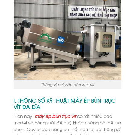
Thông số máy ép bùn trục vít
I. THÔNG SỐ KỸ THUẬT MÁY ÉP BÙN TRỤC
VÍT ĐA ĐĨA
Hiện nay,
máy ép bùn trục vít
có rất nhiều các
model và công suất để quý khách hàng có thể lựa
chọn. Quý khách hàng có thể tham khảo thông số