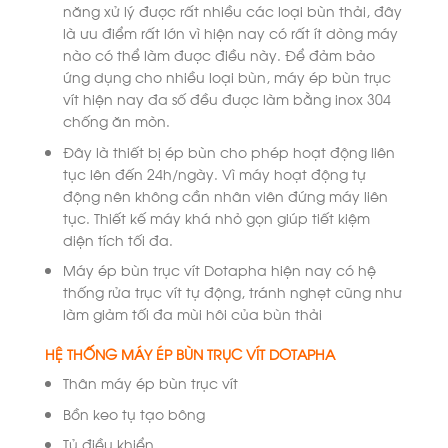
năng xử lý được rất nhiều các loại bùn thải, đây
là ưu điểm rất lớn vì hiện nay có rất ít dòng máy
nào có thể làm được điều này. Để đảm bảo
ứng dụng cho nhiều loại bùn, máy ép bùn trục
vít hiện nay đa số đều được làm bằng inox 304
chống ăn mòn.
Đây là thiết bị ép bùn cho phép hoạt động liên
tục lên đến 24h/ngày. Vì máy hoạt động tự
động nên không cần nhân viên đứng máy liên
tục. Thiết kế máy khá nhỏ gọn giúp tiết kiệm
diện tích tối đa.
Máy ép bùn trục vít Dotapha hiện nay có hệ
thống rửa trục vít tự động, tránh nghẹt cũng như
làm giảm tối đa mùi hôi của bùn thải
HỆ THỐNG MÁY ÉP BÙN TRỤC VÍT DOTAPHA
Thân máy ép bùn trục vít
Bồn keo tụ tạo bông
Tủ điều khiển