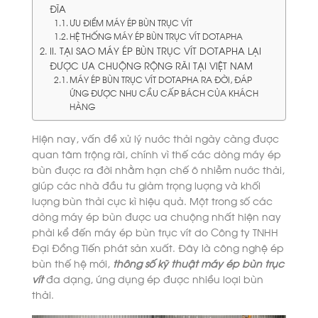
ĐĨA
ƯU ĐIỂM MÁY ÉP BÙN TRỤC VÍT
HỆ THỐNG MÁY ÉP BÙN TRỤC VÍT DOTAPHA
II. TẠI SAO MÁY ÉP BÙN TRỤC VÍT DOTAPHA LẠI
ĐƯỢC ƯA CHUỘNG RỘNG RÃI TẠI VIỆT NAM
MÁY ÉP BÙN TRỤC VÍT DOTAPHA RA ĐỜI, ĐÁP
ỨNG ĐƯỢC NHU CẦU CẤP BÁCH CỦA KHÁCH
HÀNG
Hiện nay, vấn đề xử lý nước thải ngày càng được
quan tâm trộng rãi, chính vì thế các dòng máy ép
bùn được ra đời nhằm hạn chế ô nhiễm nước thải,
giúp các nhà đầu tư giảm trọng lượng và khối
lượng bùn thải cực kì hiệu quả. Một trong số các
dòng máy ép bùn được ưa chuộng nhất hiện nay
phải kể đến máy ép bùn trục vít do Công ty TNHH
Đại Đồng Tiến phát sản xuất. Đây là công nghệ ép
bùn thế hệ mới,
thông số kỹ thuật máy ép bùn trục
vít
đa dạng, ứng dụng ép được nhiều loại bùn
thải.