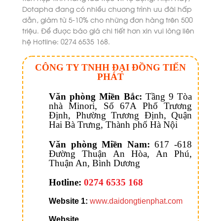
Dotapha đang có nhiều chương trình ưu đãi hấp
dẫn, giảm từ 5-10% cho những đơn hàng trên 500
triệu. Để được báo giá chi tiết hơn xin vui lòng liên
hệ Hotline: 0274 6535 168.
CÔNG TY TNHH ĐẠI ĐỒNG TIẾN
PHÁT
Văn phòng Miền Bắc:
Tầng 9 Tòa
nhà Minori, Số 67A Phố Trương
Định, Phường Trương Định, Quận
Hai Bà Trưng, Thành phố Hà Nội
Văn phòng Miền Nam:
617 -618
Đường Thuận An Hòa, An Phú,
Thuận An, Bình Dương
Hotline:
0274 6535 168
Website 1:
www.daidongtienphat.com
Website