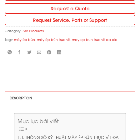
Request a Quote
Request Service, Parts or Support
Category:
Aro Products
Tags:
máy ép bùn
,
máy ép bùn trục vít
,
may ep bun truc vit da dia
DESCRIPTION
Mục lục bài viết
I. THÔNG SỐ KỸ THUẬT MÁY ÉP BÙN TRỤC VÍT ĐA