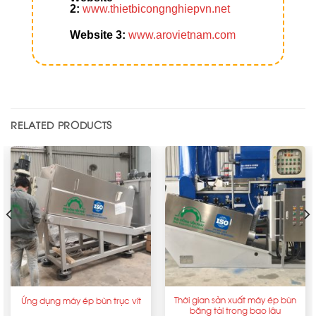
2:
www.thietbicongnghiepvn.net
Website 3:
www.arovietnam.com
RELATED PRODUCTS
Thời gian sản xuất máy ép bùn
Ứng dụng máy ép bùn trục vít
băng tải trong bao lâu