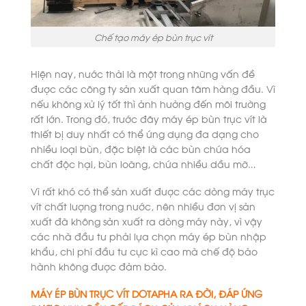
Chế tạo máy ép bùn trục vít
Hiện nay, nước thải là một trong những vấn đề
được các công ty sản xuất quan tâm hàng đầu. Vì
nếu không xử lý tốt thì ảnh hưởng đến môi trường
rất lớn. Trong đó, trước đây máy ép bùn trục vít là
thiết bị duy nhất có thể ứng dụng đa dạng cho
nhiều loại bùn, đặc biệt là các bùn chứa hóa
chất độc hại, bùn loãng, chứa nhiều dầu mỡ…
Vì rất khó có thể sản xuất được các dòng máy trục
vít chất lượng trong nước, nên nhiều đơn vị sản
xuất đã không sản xuất ra dòng máy này, vì vậy
các nhà đầu tư phải lựa chọn máy ép bùn nhập
khẩu, chi phí đầu tư cực kì cao mà chế độ bảo
hành không được đảm bảo.
MÁY ÉP BÙN TRỤC VÍT DOTAPHA RA ĐỜI, ĐÁP ỨNG