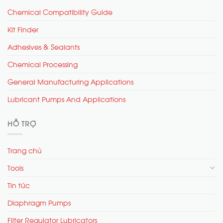
Chemical Compatibility Guide
Kit Finder
Adhesives & Sealants
Chemical Processing
General Manufacturing Applications
Lubricant Pumps And Applications
HỖ TRỢ
Trang chủ
Tools
Tin tức
Diaphragm Pumps
Filter Regulator Lubricators