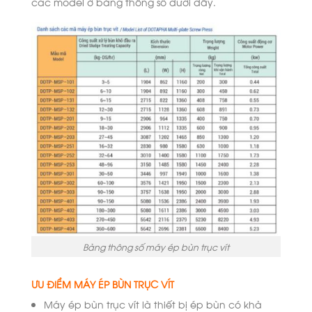
các model ở bảng thông số dưới đây.
Bảng thông số máy ép bùn trục vít
ƯU ĐIỂM MÁY ÉP BÙN TRỤC VÍT
Máy ép bùn trục vít là thiết bị ép bùn có khả