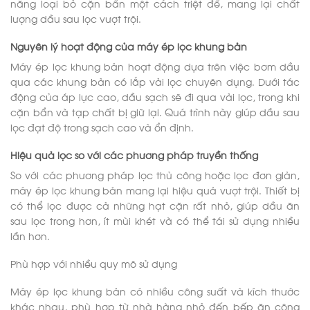
năng loại bỏ cặn bẩn một cách triệt để, mang lại chất
lượng dầu sau lọc vượt trội.
Nguyên lý hoạt động của máy ép lọc khung bản
Máy ép lọc khung bản hoạt động dựa trên việc bơm dầu
qua các khung bản có lắp vải lọc chuyên dụng. Dưới tác
động của áp lực cao, dầu sạch sẽ đi qua vải lọc, trong khi
cặn bẩn và tạp chất bị giữ lại. Quá trình này giúp dầu sau
lọc đạt độ trong sạch cao và ổn định.
Hiệu quả lọc so với các phương pháp truyền thống
So với các phương pháp lọc thủ công hoặc lọc đơn giản,
máy ép lọc khung bản mang lại hiệu quả vượt trội. Thiết bị
có thể lọc được cả những hạt cặn rất nhỏ, giúp dầu ăn
sau lọc trong hơn, ít mùi khét và có thể tái sử dụng nhiều
lần hơn.
Phù hợp với nhiều quy mô sử dụng
Máy ép lọc khung bản có nhiều công suất và kích thước
khác nhau, phù hợp từ nhà hàng nhỏ đến bếp ăn công