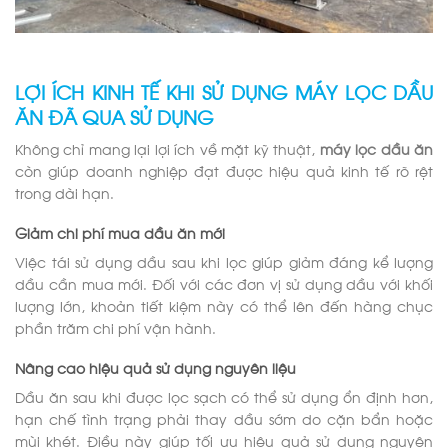
LỢI ÍCH KINH TẾ KHI SỬ DỤNG MÁY LỌC DẦU
ĂN ĐÃ QUA SỬ DỤNG
Không chỉ mang lại lợi ích về mặt kỹ thuật,
máy lọc dầu ăn
còn giúp doanh nghiệp đạt được hiệu quả kinh tế rõ rệt
trong dài hạn.
Giảm chi phí mua dầu ăn mới
Việc tái sử dụng dầu sau khi lọc giúp giảm đáng kể lượng
dầu cần mua mới. Đối với các đơn vị sử dụng dầu với khối
lượng lớn, khoản tiết kiệm này có thể lên đến hàng chục
phần trăm chi phí vận hành.
Nâng cao hiệu quả sử dụng nguyên liệu
Dầu ăn sau khi được lọc sạch có thể sử dụng ổn định hơn,
hạn chế tình trạng phải thay dầu sớm do cặn bẩn hoặc
mùi khét. Điều này giúp tối ưu hiệu quả sử dụng nguyên