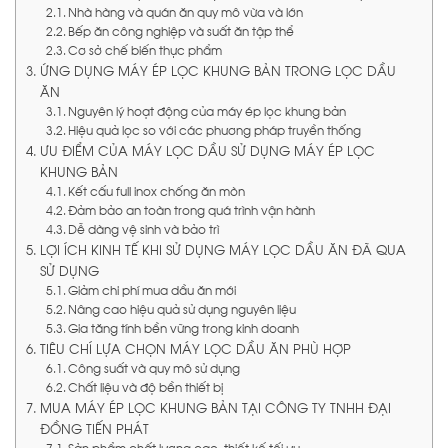
Nhà hàng và quán ăn quy mô vừa và lớn
Bếp ăn công nghiệp và suất ăn tập thể
Cơ sở chế biến thực phẩm
ỨNG DỤNG MÁY ÉP LỌC KHUNG BẢN TRONG LỌC DẦU
ĂN
Nguyên lý hoạt động của máy ép lọc khung bản
Hiệu quả lọc so với các phương pháp truyền thống
ƯU ĐIỂM CỦA MÁY LỌC DẦU SỬ DỤNG MÁY ÉP LỌC
KHUNG BẢN
Kết cấu full inox chống ăn mòn
Đảm bảo an toàn trong quá trình vận hành
Dễ dàng vệ sinh và bảo trì
LỢI ÍCH KINH TẾ KHI SỬ DỤNG MÁY LỌC DẦU ĂN ĐÃ QUA
SỬ DỤNG
Giảm chi phí mua dầu ăn mới
Nâng cao hiệu quả sử dụng nguyên liệu
Gia tăng tính bền vững trong kinh doanh
TIÊU CHÍ LỰA CHỌN MÁY LỌC DẦU ĂN PHÙ HỢP
Công suất và quy mô sử dụng
Chất liệu và độ bền thiết bị
MUA MÁY ÉP LỌC KHUNG BẢN TẠI CÔNG TY TNHH ĐẠI
ĐỒNG TIẾN PHÁT
Sản phẩm chất lượng cao, thiết kế tối ưu