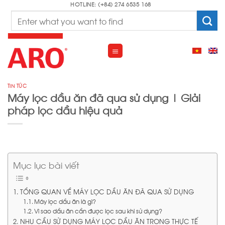
Skip
HOTLINE: (+84) 274 6535 168
Search
to
for:
content
TIN TỨC
Máy lọc dầu ăn đã qua sử dụng | Giải
pháp lọc dầu hiệu quả
Mục lục bài viết
TỔNG QUAN VỀ MÁY LỌC DẦU ĂN ĐÃ QUA SỬ DỤNG
Máy lọc dầu ăn là gì?
Vì sao dầu ăn cần được lọc sau khi sử dụng?
NHU CẦU SỬ DỤNG MÁY LỌC DẦU ĂN TRONG THỰC TẾ