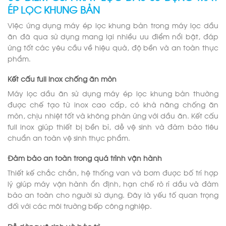
ÉP LỌC KHUNG BẢN
Việc ứng dụng máy ép lọc khung bản trong máy lọc dầu
ăn đã qua sử dụng mang lại nhiều ưu điểm nổi bật, đáp
ứng tốt các yêu cầu về hiệu quả, độ bền và an toàn thực
phẩm.
Kết cấu full inox chống ăn mòn
Máy lọc dầu ăn sử dụng máy ép lọc khung bản thường
được chế tạo từ inox cao cấp, có khả năng chống ăn
mòn, chịu nhiệt tốt và không phản ứng với dầu ăn. Kết cấu
full inox giúp thiết bị bền bỉ, dễ vệ sinh và đảm bảo tiêu
chuẩn an toàn vệ sinh thực phẩm.
Đảm bảo an toàn trong quá trình vận hành
Thiết kế chắc chắn, hệ thống van và bơm được bố trí hợp
lý giúp máy vận hành ổn định, hạn chế rò rỉ dầu và đảm
bảo an toàn cho người sử dụng. Đây là yếu tố quan trọng
đối với các môi trường bếp công nghiệp.