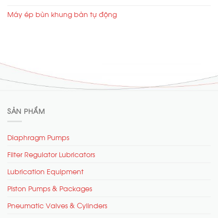
Máy ép bùn khung bản tự động
SẢN PHẨM
Diaphragm Pumps
Filter Regulator Lubricators
Lubrication Equipment
Piston Pumps & Packages
Pneumatic Valves & Cylinders