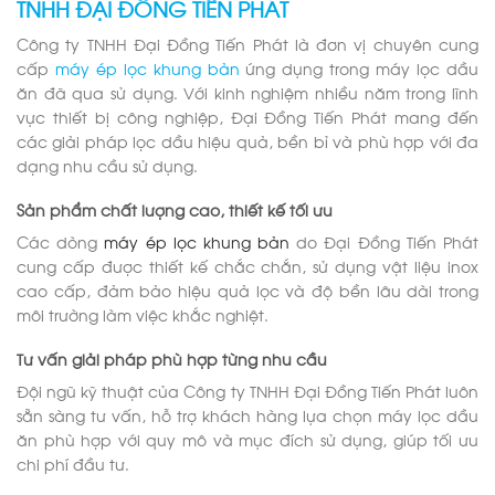
TNHH ĐẠI ĐỒNG TIẾN PHÁT
Công ty TNHH Đại Đồng Tiến Phát là đơn vị chuyên cung
cấp
máy ép lọc khung bản
ứng dụng trong máy lọc dầu
ăn đã qua sử dụng. Với kinh nghiệm nhiều năm trong lĩnh
vực thiết bị công nghiệp, Đại Đồng Tiến Phát mang đến
các giải pháp lọc dầu hiệu quả, bền bỉ và phù hợp với đa
dạng nhu cầu sử dụng.
Sản phẩm chất lượng cao, thiết kế tối ưu
Các dòng
máy ép lọc khung bản
do Đại Đồng Tiến Phát
cung cấp được thiết kế chắc chắn, sử dụng vật liệu inox
cao cấp, đảm bảo hiệu quả lọc và độ bền lâu dài trong
môi trường làm việc khắc nghiệt.
Tư vấn giải pháp phù hợp từng nhu cầu
Đội ngũ kỹ thuật của Công ty TNHH Đại Đồng Tiến Phát luôn
sẵn sàng tư vấn, hỗ trợ khách hàng lựa chọn máy lọc dầu
ăn phù hợp với quy mô và mục đích sử dụng, giúp tối ưu
chi phí đầu tư.