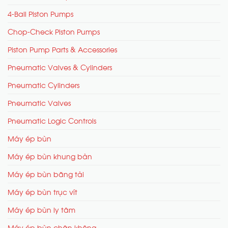
4-Ball Piston Pumps
Chop-Check Piston Pumps
Piston Pump Parts & Accessories
Pneumatic Valves & Cylinders
Pneumatic Cylinders
Pneumatic Valves
Pneumatic Logic Controls
Máy ép bùn
Máy ép bùn khung bản
Máy ép bùn băng tải
Máy ép bùn trục vít
Máy ép bùn ly tâm
Máy ép bùn chân không