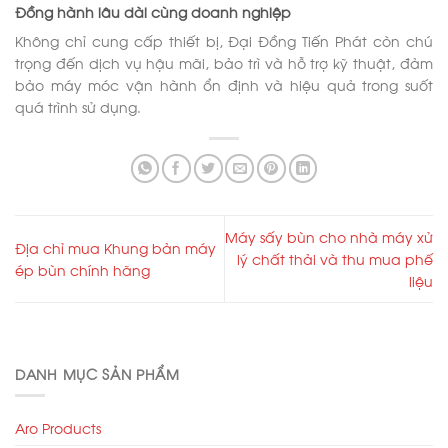
Đồng hành lâu dài cùng doanh nghiệp
Không chỉ cung cấp thiết bị, Đại Đồng Tiến Phát còn chú
trọng đến dịch vụ hậu mãi, bảo trì và hỗ trợ kỹ thuật, đảm
bảo máy móc vận hành ổn định và hiệu quả trong suốt
quá trình sử dụng.
Máy sấy bùn cho nhà máy xử
Địa chỉ mua Khung bản máy
lý chất thải và thu mua phế
ép bùn chính hãng
liệu
DANH MỤC SẢN PHẨM
Aro Products