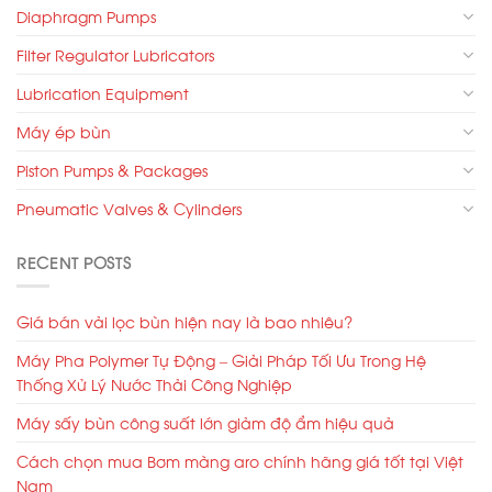
Diaphragm Pumps
Filter Regulator Lubricators
Lubrication Equipment
Máy ép bùn
Piston Pumps & Packages
Pneumatic Valves & Cylinders
RECENT POSTS
Giá bán vải lọc bùn hiện nay là bao nhiêu?
Máy Pha Polymer Tự Động – Giải Pháp Tối Ưu Trong Hệ
Thống Xử Lý Nước Thải Công Nghiệp
Máy sấy bùn công suất lớn giảm độ ẩm hiệu quả
Cách chọn mua Bơm màng aro chính hãng giá tốt tại Việt
Nam