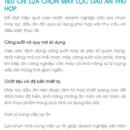
TIÊU CHÍ LỰA CHỌN MÁY LỌC DẦU ĂN PHÙ
HỢP
Để đạt hiệu quả cao nhất, doanh nghiệp cần lựa chọn
máy lọc dầu ăn đã qua sử dụng phù hợp với nhu cầu và
điều kiện thực tế.
Công suất và quy mô sử dụng
Việc xác định đúng công suất máy là yếu tố quan trọng.
Nhà hàng nhỏ có thể chọn máy công suất vừa phải, trong
khi bếp ăn công nghiệp cần máy có khả năng xử lý lượng
dầu lớn trong thời gian ngắn.
Chất liệu và độ bền thiết bị
Máy lọc dầu ăn nên được làm từ inox chất lượng cao để
đảm bảo độ bền, khả năng chống ăn mòn và an toàn vệ
sinh thực phẩm trong quá trình sử dụng lâu dài.
Đơn vị cung cấp uy tín
Lựa chọn nhà cung cấp uy tín giúp doanh nghiệp yên tâm