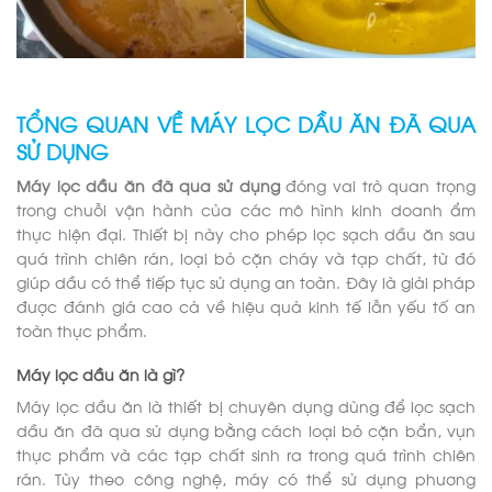
TỔNG QUAN VỀ MÁY LỌC DẦU ĂN ĐÃ QUA
SỬ DỤNG
Máy lọc dầu ăn đã qua sử dụng
đóng vai trò quan trọng
trong chuỗi vận hành của các mô hình kinh doanh ẩm
thực hiện đại. Thiết bị này cho phép lọc sạch dầu ăn sau
quá trình chiên rán, loại bỏ cặn cháy và tạp chất, từ đó
giúp dầu có thể tiếp tục sử dụng an toàn. Đây là giải pháp
được đánh giá cao cả về hiệu quả kinh tế lẫn yếu tố an
toàn thực phẩm.
Máy lọc dầu ăn là gì?
Máy lọc dầu ăn là thiết bị chuyên dụng dùng để lọc sạch
dầu ăn đã qua sử dụng bằng cách loại bỏ cặn bẩn, vụn
thực phẩm và các tạp chất sinh ra trong quá trình chiên
rán. Tùy theo công nghệ, máy có thể sử dụng phương