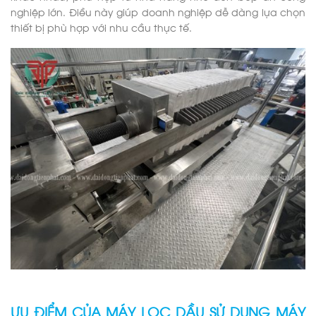
nghiệp lớn. Điều này giúp doanh nghiệp dễ dàng lựa chọn
thiết bị phù hợp với nhu cầu thực tế.
ƯU ĐIỂM CỦA MÁY LỌC DẦU SỬ DỤNG MÁY