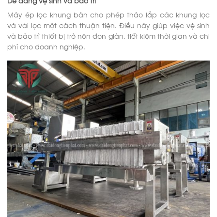
Dễ dàng vệ sinh và bảo trì
Máy ép lọc khung bản cho phép tháo lắp các khung lọc
và vải lọc một cách thuận tiện. Điều này giúp việc vệ sinh
và bảo trì thiết bị trở nên đơn giản, tiết kiệm thời gian và chi
phí cho doanh nghiệp.