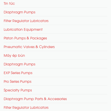
Tin tức
Diaphragm Pumps
Filter Regulator Lubricators
Lubrication Equipment
Piston Pumps & Packages
Pneumatic Valves & Cylinders
Máy ép bùn
Diaphragm Pumps
EXP Series Pumps
Pro Series Pumps
Specialty Pumps
Diaphragm Pump Parts & Accessories
Filter Regulator Lubricators