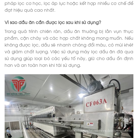
pháp lọc cơ học, lọc áp lực hoặc kết hợp nhiều cơ chế để
đạt hiệu quả cao nhất.
Vì sao dầu ăn cần được lọc sau khi sử dụng?
Trong quá trình chiên rán, dầu ăn thường bị lẫn vụn thực
phẩm, cặn cháy và các hợp chất không mong muốn. Nếu
không được lọc, dầu sẽ nhanh chóng đổi màu, có mùi khét
và giảm chất lượng. Việc sử dụng máy lọc dầu ăn đã qua
sử dụng giúp loại bỏ các yếu tố này, giữ cho dầu ổn định
hơn và an toàn hơn khi tái sử dụng.