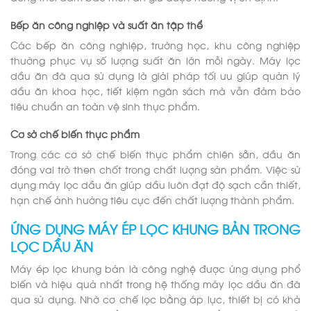
Bếp ăn công nghiệp và suất ăn tập thể
Các bếp ăn công nghiệp, trường học, khu công nghiệp
thường phục vụ số lượng suất ăn lớn mỗi ngày. Máy lọc
dầu ăn đã qua sử dụng là giải pháp tối ưu giúp quản lý
dầu ăn khoa học, tiết kiệm ngân sách mà vẫn đảm bảo
tiêu chuẩn an toàn vệ sinh thực phẩm.
Cơ sở chế biến thực phẩm
Trong các cơ sở chế biến thực phẩm chiên sẵn, dầu ăn
đóng vai trò then chốt trong chất lượng sản phẩm. Việc sử
dụng máy lọc dầu ăn giúp dầu luôn đạt độ sạch cần thiết,
hạn chế ảnh hưởng tiêu cực đến chất lượng thành phẩm.
ỨNG DỤNG MÁY ÉP LỌC KHUNG BẢN TRONG
LỌC DẦU ĂN
Máy ép lọc khung bản là công nghệ được ứng dụng phổ
biến và hiệu quả nhất trong hệ thống máy lọc dầu ăn đã
qua sử dụng. Nhờ cơ chế lọc bằng áp lực, thiết bị có khả