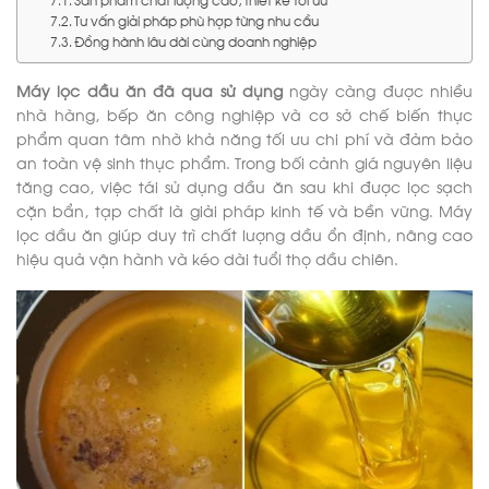
Tư vấn giải pháp phù hợp từng nhu cầu
Đồng hành lâu dài cùng doanh nghiệp
Máy lọc dầu ăn đã qua sử dụng
ngày càng được nhiều
nhà hàng, bếp ăn công nghiệp và cơ sở chế biến thực
phẩm quan tâm nhờ khả năng tối ưu chi phí và đảm bảo
an toàn vệ sinh thực phẩm. Trong bối cảnh giá nguyên liệu
tăng cao, việc tái sử dụng dầu ăn sau khi được lọc sạch
cặn bẩn, tạp chất là giải pháp kinh tế và bền vững. Máy
lọc dầu ăn giúp duy trì chất lượng dầu ổn định, nâng cao
hiệu quả vận hành và kéo dài tuổi thọ dầu chiên.