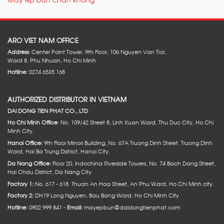
ARO VIET NAM OFFICE
Address:
Center Point Tower, 9th Floor, 106 Nguyen Van Troi,
Ward 8, Phu Nhuan, Ho Chi Minh
Hotline:
0274 6535 168
AUTHORIZED DISTRIBUTOR IN VIETNAM
DAI DONG TIEN PHAT CO., LTD
Ho Chi Minh Office
: No. 109/42 Street 8, Linh Xuan Ward, Thu Duc City, Ho Chi
Minh City.
Hanoi Office:
9th Floor Minori Building, No. 67A Truong Dinh Street, Truong Dinh
Ward, Hai Ba Trung District, Hanoi City.
Da Nang Office:
Floor 20, Indochina Riverside Towers, No. 74 Bach Dang Street,
Hai Chau District, Da Nang City.
Factory 1:
No. 617 - 618. Thuan An Hoa Street, An Phu Ward, Ho Chi Minh city.
Factory 2:
DH19 Long Nguyen, Bau Bang Ward, Ho Chi Minh City
Hotline:
0902 999 841 -
Email:
mayepbun@daidongtienphat.com