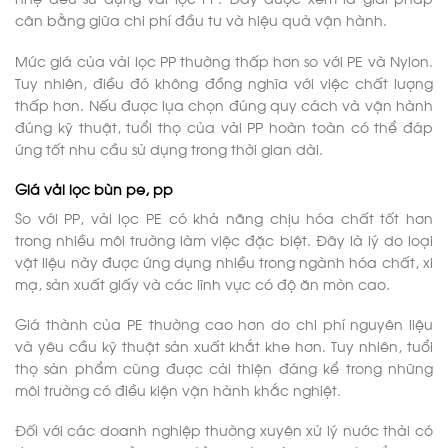
cân bằng giữa chi phí đầu tư và hiệu quả vận hành.
Mức giá của vải lọc PP thường thấp hơn so với PE và Nylon.
Tuy nhiên, điều đó không đồng nghĩa với việc chất lượng
thấp hơn. Nếu được lựa chọn đúng quy cách và vận hành
đúng kỹ thuật, tuổi thọ của vải PP hoàn toàn có thể đáp
ứng tốt nhu cầu sử dụng trong thời gian dài.
Giá vải lọc bùn pe, pp
So với PP, vải lọc PE có khả năng chịu hóa chất tốt hơn
trong nhiều môi trường làm việc đặc biệt. Đây là lý do loại
vật liệu này được ứng dụng nhiều trong ngành hóa chất, xi
mạ, sản xuất giấy và các lĩnh vực có độ ăn mòn cao.
Giá thành của PE thường cao hơn do chi phí nguyên liệu
và yêu cầu kỹ thuật sản xuất khắt khe hơn. Tuy nhiên, tuổi
thọ sản phẩm cũng được cải thiện đáng kể trong những
môi trường có điều kiện vận hành khắc nghiệt.
Đối với các doanh nghiệp thường xuyên xử lý nước thải có