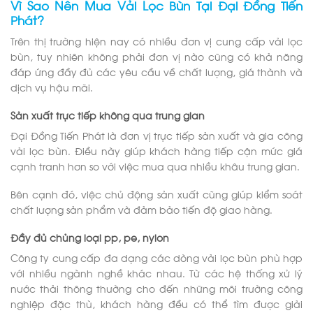
Vì Sao Nên Mua Vải Lọc Bùn Tại Đại Đồng Tiến
Phát?
Trên thị trường hiện nay có nhiều đơn vị cung cấp vải lọc
bùn, tuy nhiên không phải đơn vị nào cũng có khả năng
đáp ứng đầy đủ các yêu cầu về chất lượng, giá thành và
dịch vụ hậu mãi.
Sản xuất trực tiếp không qua trung gian
Đại Đồng Tiến Phát là đơn vị trực tiếp sản xuất và gia công
vải lọc bùn. Điều này giúp khách hàng tiếp cận mức giá
cạnh tranh hơn so với việc mua qua nhiều khâu trung gian.
Bên cạnh đó, việc chủ động sản xuất cũng giúp kiểm soát
chất lượng sản phẩm và đảm bảo tiến độ giao hàng.
Đầy đủ chủng loại pp, pe, nylon
Công ty cung cấp đa dạng các dòng vải lọc bùn phù hợp
với nhiều ngành nghề khác nhau. Từ các hệ thống xử lý
nước thải thông thường cho đến những môi trường công
nghiệp đặc thù, khách hàng đều có thể tìm được giải