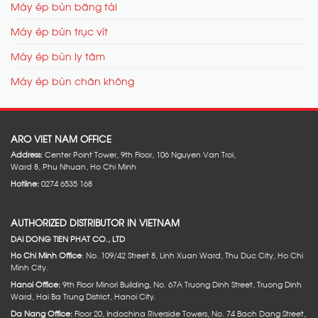
Máy ép bùn băng tải
Máy ép bùn trục vít
Máy ép bùn ly tâm
Máy ép bùn chân không
ARO VIET NAM OFFICE
Address:
Center Point Tower, 9th Floor, 106 Nguyen Van Troi,
Ward 8, Phu Nhuan, Ho Chi Minh
Hotline:
0274 6535 168
AUTHORIZED DISTRIBUTOR IN VIETNAM
DAI DONG TIEN PHAT CO., LTD
Ho Chi Minh Office
: No. 109/42 Street 8, Linh Xuan Ward, Thu Duc City, Ho Chi
Minh City.
Hanoi Office:
9th Floor Minori Building, No. 67A Truong Dinh Street, Truong Dinh
Ward, Hai Ba Trung District, Hanoi City.
Da Nang Office:
Floor 20, Indochina Riverside Towers, No. 74 Bach Dang Street,