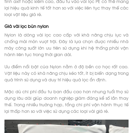
tính axit hoặc kiềm cao, đầu tư vào vải lọc PE có thể mang
lại hiệu quả kinh tế tốt hơn so với việc liên tục thay thế các
loại vật liệu giá rẻ.
Giá vải lọc bùn nylon
Nylon là dòng vải lọc cao cấp với khả năng chịu lực và
chống mài mòn vượt trội. Đây là lựa chọn được nhiều nhà
máy công suất lớn ưu tiên sử dụng khi hệ thống phải vận
hành liên tục trong thời gian dài.
Ưu điểm nổi bật của Nylon nằm ở độ bền cơ học rất cao.
Vật liệu này có khả năng chịu kéo tốt, ít bị biến dạng trong
quá trình sử dụng và duy trì hiệu quả lọc ổn định.
Mặc dù chi phí đầu tư ban đầu cao hơn nhưng tuổi thọ sử
dụng lâu dài giúp doanh nghiệp giảm đáng kể số lần thay
thế. Trong nhiều trường hợp, tổng chi phí vận hành thực tế
lại thấp hơn so với việc sử dụng các loại vải giá rẻ.