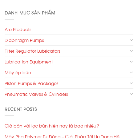
DANH MỤC SẢN PHẨM
Aro Products
Diaphragm Pumps
Filter Regulator Lubricators
Lubrication Equipment
Máy ép bùn
Piston Pumps & Packages
Pneumatic Valves & Cylinders
RECENT POSTS
Giá bán vải lọc bùn hiện nay là bao nhiêu?
Máy Pha Polymer Tự Động – Giải Pháp Tối Ưu Trong Hệ