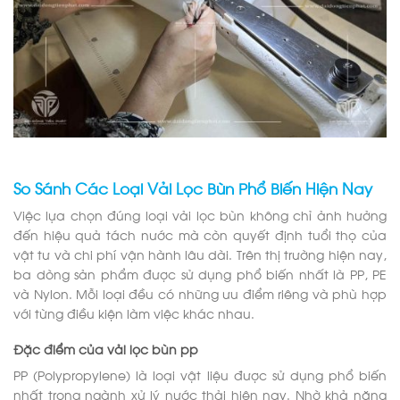
So Sánh Các Loại Vải Lọc Bùn Phổ Biến Hiện Nay
Việc lựa chọn đúng loại vải lọc bùn không chỉ ảnh hưởng
đến hiệu quả tách nước mà còn quyết định tuổi thọ của
vật tư và chi phí vận hành lâu dài. Trên thị trường hiện nay,
ba dòng sản phẩm được sử dụng phổ biến nhất là PP, PE
và Nylon. Mỗi loại đều có những ưu điểm riêng và phù hợp
với từng điều kiện làm việc khác nhau.
Đặc điểm của vải lọc bùn pp
PP (Polypropylene) là loại vật liệu được sử dụng phổ biến
nhất trong ngành xử lý nước thải hiện nay. Nhờ khả năng