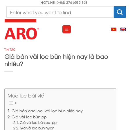
Skip
HOTLINE: (+84) 274 6535 168
Search
to
for:
content
TIN TỨC
Giá bán vải lọc bùn hiện nay là bao
nhiêu?
Mục lục bài viết
Giá bán các loại vải lọc bùn hiện nay
Giá vải lọc bùn pp
Giá vải lọc bùn pe, pp
Giá vải lọc bùn nylon