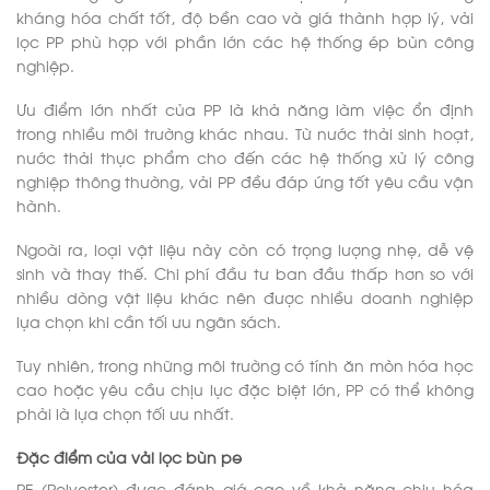
kháng hóa chất tốt, độ bền cao và giá thành hợp lý, vải
lọc PP phù hợp với phần lớn các hệ thống ép bùn công
nghiệp.
Ưu điểm lớn nhất của PP là khả năng làm việc ổn định
trong nhiều môi trường khác nhau. Từ nước thải sinh hoạt,
nước thải thực phẩm cho đến các hệ thống xử lý công
nghiệp thông thường, vải PP đều đáp ứng tốt yêu cầu vận
hành.
Ngoài ra, loại vật liệu này còn có trọng lượng nhẹ, dễ vệ
sinh và thay thế. Chi phí đầu tư ban đầu thấp hơn so với
nhiều dòng vật liệu khác nên được nhiều doanh nghiệp
lựa chọn khi cần tối ưu ngân sách.
Tuy nhiên, trong những môi trường có tính ăn mòn hóa học
cao hoặc yêu cầu chịu lực đặc biệt lớn, PP có thể không
phải là lựa chọn tối ưu nhất.
Đặc điểm của vải lọc bùn pe
PE (Polyester) được đánh giá cao về khả năng chịu hóa