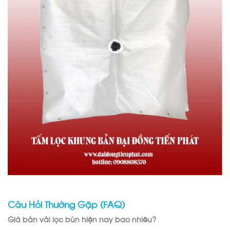
Câu Hỏi Thường Gặp (FAQ)
Giá bán vải lọc bùn hiện nay bao nhiêu?