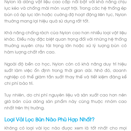
Nylon là dòng vật liệu cao cấp nổi bật với khả năng chịu
lực kéo và chống mài mòn vượt trội. Trong các hệ thống ép
bùn có áp lực lớn hoặc cường độ hoạt động liên tục, Nylon
thường mang lại hiệu quả sử dụng rất tốt.
Khả năng chống rách của Nylon cao hơn nhiều loại vật liệu
khác. Điều này đặc biệt quan trọng đối với những hệ thống
thường xuyên chịu tải trọng lớn hoặc xử lý lượng bùn có
hàm lượng chất rắn cao.
Ngoài độ bền cơ học, Nylon còn có khả năng duy trì hiệu
suất làm việc ổn định trong thời gian dài. Nhờ đó, doanh
nghiệp có thể giảm tần suất thay thế và tiết kiệm đáng kể
chi phí bảo trì.
Tuy nhiên, do chi phí nguyên liệu và sản xuất cao hơn nên
giá bán của dòng sản phẩm này cũng thuộc nhóm cao
nhất trên thị trường.
Loại Vải Lọc Bùn Nào Phù Hợp Nhất?
Không có loại vải lọc nào được xem là tốt nhất cho mọi