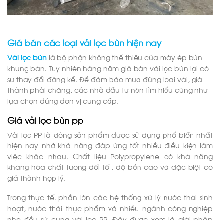
Giá bán các loại vải lọc bùn hiện nay
Vải lọc bùn
là bộ phận không thể thiếu của máy ép bùn
khung bản. Tuy nhiên hàng năm giá bán vải lọc bùn lại có
sự thay đổi đáng kể. Để đảm bảo mua đúng loại vải, giá
thành phải chăng, các nhà đầu tư nên tìm hiểu cũng như
lựa chọn đúng đơn vị cung cấp.
Giá vải lọc bùn pp
Vải lọc PP là dòng sản phẩm được sử dụng phổ biến nhất
hiện nay nhờ khả năng đáp ứng tốt nhiều điều kiện làm
việc khác nhau. Chất liệu Polypropylene có khả năng
kháng hóa chất tương đối tốt, độ bền cao và đặc biệt có
giá thành hợp lý.
Trong thực tế, phần lớn các hệ thống xử lý nước thải sinh
hoạt, nước thải thực phẩm và nhiều ngành công nghiệp
nhẹ đều sử dụng vải lọc PP. Đây được xem là giải pháp