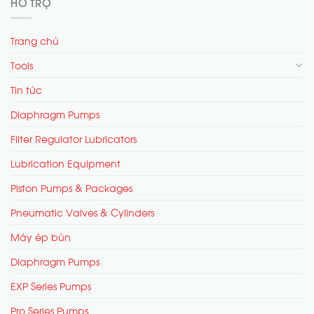
HỖ TRỢ
Trang chủ
Tools
Tin tức
Diaphragm Pumps
Filter Regulator Lubricators
Lubrication Equipment
Piston Pumps & Packages
Pneumatic Valves & Cylinders
Máy ép bùn
Diaphragm Pumps
EXP Series Pumps
Pro Series Pumps