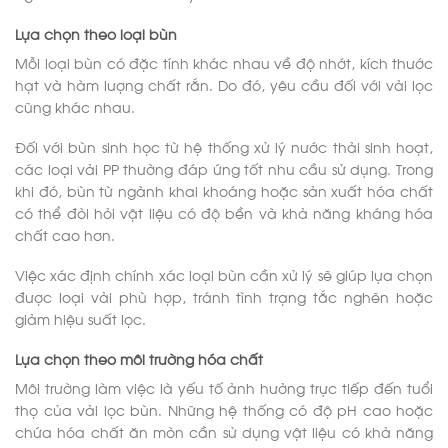
Lựa chọn theo loại bùn
Mỗi loại bùn có đặc tính khác nhau về độ nhớt, kích thước
hạt và hàm lượng chất rắn. Do đó, yêu cầu đối với vải lọc
cũng khác nhau.
Đối với bùn sinh học từ hệ thống xử lý nước thải sinh hoạt,
các loại vải PP thường đáp ứng tốt nhu cầu sử dụng. Trong
khi đó, bùn từ ngành khai khoáng hoặc sản xuất hóa chất
có thể đòi hỏi vật liệu có độ bền và khả năng kháng hóa
chất cao hơn.
Việc xác định chính xác loại bùn cần xử lý sẽ giúp lựa chọn
được loại vải phù hợp, tránh tình trạng tắc nghẽn hoặc
giảm hiệu suất lọc.
Lựa chọn theo môi trường hóa chất
Môi trường làm việc là yếu tố ảnh hưởng trực tiếp đến tuổi
thọ của vải lọc bùn. Những hệ thống có độ pH cao hoặc
chứa hóa chất ăn mòn cần sử dụng vật liệu có khả năng