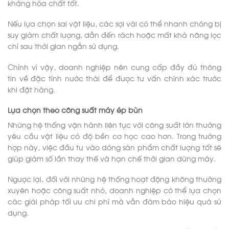
kháng hóa chất tốt.
Nếu lựa chọn sai vật liệu, các sợi vải có thể nhanh chóng bị
suy giảm chất lượng, dẫn đến rách hoặc mất khả năng lọc
chỉ sau thời gian ngắn sử dụng.
Chính vì vậy, doanh nghiệp nên cung cấp đầy đủ thông
tin về đặc tính nước thải để được tư vấn chính xác trước
khi đặt hàng.
Lựa chọn theo công suất máy ép bùn
Những hệ thống vận hành liên tục với công suất lớn thường
yêu cầu vật liệu có độ bền cơ học cao hơn. Trong trường
hợp này, việc đầu tư vào dòng sản phẩm chất lượng tốt sẽ
giúp giảm số lần thay thế và hạn chế thời gian dừng máy.
Ngược lại, đối với những hệ thống hoạt động không thường
xuyên hoặc công suất nhỏ, doanh nghiệp có thể lựa chọn
các giải pháp tối ưu chi phí mà vẫn đảm bảo hiệu quả sử
dụng.