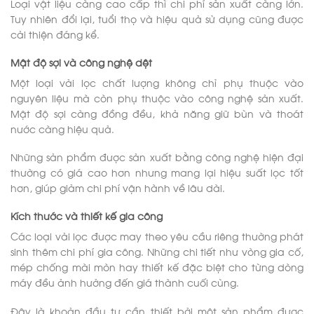
Loại vật liệu càng cao cấp thì chi phí sản xuất càng lớn.
Tuy nhiên đổi lại, tuổi thọ và hiệu quả sử dụng cũng được
cải thiện đáng kể.
Mật độ sợi và công nghệ dệt
Một loại vải lọc chất lượng không chỉ phụ thuộc vào
nguyên liệu mà còn phụ thuộc vào công nghệ sản xuất.
Mật độ sợi càng đồng đều, khả năng giữ bùn và thoát
nước càng hiệu quả.
Những sản phẩm được sản xuất bằng công nghệ hiện đại
thường có giá cao hơn nhưng mang lại hiệu suất lọc tốt
hơn, giúp giảm chi phí vận hành về lâu dài.
Kích thước và thiết kế gia công
Các loại vải lọc được may theo yêu cầu riêng thường phát
sinh thêm chi phí gia công. Những chi tiết như vòng gia cố,
mép chống mài mòn hay thiết kế đặc biệt cho từng dòng
máy đều ảnh hưởng đến giá thành cuối cùng.
Đây là khoản đầu tư cần thiết bởi một sản phẩm được