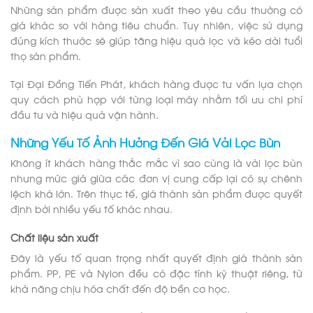
Những sản phẩm được sản xuất theo yêu cầu thường có
giá khác so với hàng tiêu chuẩn. Tuy nhiên, việc sử dụng
đúng kích thước sẽ giúp tăng hiệu quả lọc và kéo dài tuổi
thọ sản phẩm.
Tại Đại Đồng Tiến Phát, khách hàng được tư vấn lựa chọn
quy cách phù hợp với từng loại máy nhằm tối ưu chi phí
đầu tư và hiệu quả vận hành.
Những Yếu Tố Ảnh Hưởng Đến Giá Vải Lọc Bùn
Không ít khách hàng thắc mắc vì sao cùng là vải lọc bùn
nhưng mức giá giữa các đơn vị cung cấp lại có sự chênh
lệch khá lớn. Trên thực tế, giá thành sản phẩm được quyết
định bởi nhiều yếu tố khác nhau.
Chất liệu sản xuất
Đây là yếu tố quan trọng nhất quyết định giá thành sản
phẩm. PP, PE và Nylon đều có đặc tính kỹ thuật riêng, từ
khả năng chịu hóa chất đến độ bền cơ học.