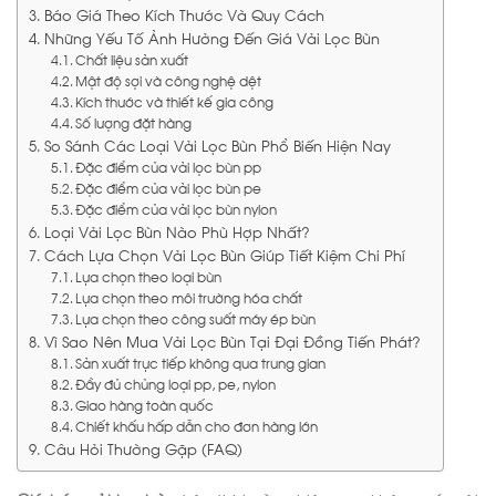
Báo Giá Theo Kích Thước Và Quy Cách
Những Yếu Tố Ảnh Hưởng Đến Giá Vải Lọc Bùn
Chất liệu sản xuất
Mật độ sợi và công nghệ dệt
Kích thước và thiết kế gia công
Số lượng đặt hàng
So Sánh Các Loại Vải Lọc Bùn Phổ Biến Hiện Nay
Đặc điểm của vải lọc bùn pp
Đặc điểm của vải lọc bùn pe
Đặc điểm của vải lọc bùn nylon
Loại Vải Lọc Bùn Nào Phù Hợp Nhất?
Cách Lựa Chọn Vải Lọc Bùn Giúp Tiết Kiệm Chi Phí
Lựa chọn theo loại bùn
Lựa chọn theo môi trường hóa chất
Lựa chọn theo công suất máy ép bùn
Vì Sao Nên Mua Vải Lọc Bùn Tại Đại Đồng Tiến Phát?
Sản xuất trực tiếp không qua trung gian
Đầy đủ chủng loại pp, pe, nylon
Giao hàng toàn quốc
Chiết khấu hấp dẫn cho đơn hàng lớn
Câu Hỏi Thường Gặp (FAQ)