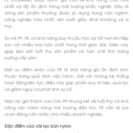
chất và độ ổn định trong môi trường khắc nghiệt. Đây là
dòng sản phẩm thường được sử dụng trong các ngành
công nghiệp hóa chất, sản xuất giấy, khai khoáng và xi
mạ.
So với PP, PE có khả năng duy trì cấu trúc sợi tốt hơn khi tiếp
xúc với nhiều loại hóa chất trong thời gian dài. Điều này
giúp kéo dài tuổi thọ sản phẩm và hạn chế tình trạng
xuống cấp sớm.
Một ưu điểm khác của PE là khả năng giữ ổn định kích
thước trong quá trình vận hành. Đối với những hệ thống
hoạt động liên tục, điều này góp phần duy trì hiệu quả lọc
và giảm nguy cơ phát sinh sự cố.
Mặc dù giá thành cao hơn PP nhưng xét về tuổi thọ và khả
năng vận hành trong môi trường đặc thù, PE vẫn là lựa
chọn đáng cân nhắc cho nhiều doanh nghiệp.
Đặc điểm của vải lọc bùn nylon