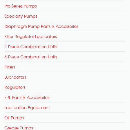
Pro Series Pumps
Specialty Pumps
Diaphragm Pump Parts & Accessories
Filter Regulator Lubricators
2-Piece Combination Units
3-Piece Combination Units
Filters
Lubricators
Regulators
FRL Parts & Accessories
Lubrication Equipment
Oil Pumps
Grease Pumps