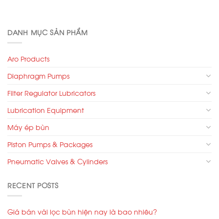
DANH MỤC SẢN PHẨM
Aro Products
Diaphragm Pumps
Filter Regulator Lubricators
Lubrication Equipment
Máy ép bùn
Piston Pumps & Packages
Pneumatic Valves & Cylinders
RECENT POSTS
Giá bán vải lọc bùn hiện nay là bao nhiêu?