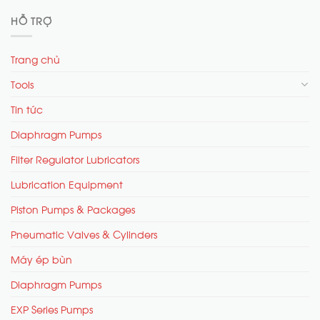
HỖ TRỢ
Trang chủ
Tools
Tin tức
Diaphragm Pumps
Filter Regulator Lubricators
Lubrication Equipment
Piston Pumps & Packages
Pneumatic Valves & Cylinders
Máy ép bùn
Diaphragm Pumps
EXP Series Pumps