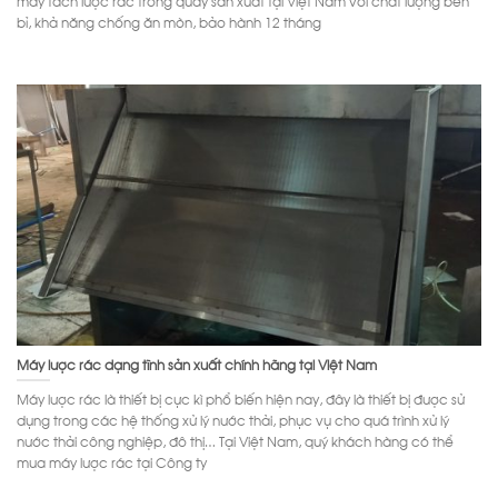
bỉ, khả năng chống ăn mòn, bảo hành 12 tháng
Máy lược rác dạng tĩnh sản xuất chính hãng tại Việt Nam
Máy lược rác là thiết bị cực kì phổ biến hiện nay, đây là thiết bị được sử
dụng trong các hệ thống xử lý nước thải, phục vụ cho quá trình xử lý
nước thải công nghiệp, đô thị… Tại Việt Nam, quý khách hàng có thể
mua máy lược rác tại Công ty