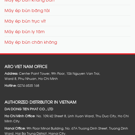
Máy ép bùn băng tải
Máy ép bùn trục vít
Máy ép bùn ly tâm
Máy ép bùn chân không
ARO VIET NAM OFFICE
Address:
Center Point Tower, 9th Floor, 106 Nguyen Van Troi,
Ward 8, Phu Nhuan, Ho Chi Minh
Hotline:
0274 6535 168
AUTHORIZED DISTRIBUTOR IN VIETNAM
DAI DONG TIEN PHAT CO., LTD
Ho Chi Minh Office
: No. 109/42 Street 8, Linh Xuan Ward, Thu Duc City, Ho Chi
Minh City.
Hanoi Office:
9th Floor Minori Building, No. 67A Truong Dinh Street, Truong Dinh
Ward, Hai Ba Trung District, Hanoi City.