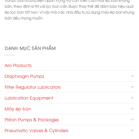
bản, theo định kì thì vải lọc bùn cần được thay thế để đảm bảo hiệu quả
ép lọc bùn tốt hơn. Vì vậy mà các nhà đầu tư sử dụng máy ép bùn khung
bản đều mong muốn
DANH MỤC SẢN PHẨM
Aro Products
Diaphragm Pumps
Filter Regulator Lubricators
Lubrication Equipment
Máy ép bùn
Piston Pumps & Packages
Pneumatic Valves & Cylinders