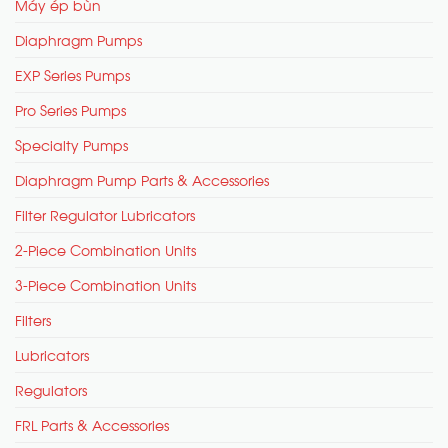
Máy ép bùn
Diaphragm Pumps
EXP Series Pumps
Pro Series Pumps
Specialty Pumps
Diaphragm Pump Parts & Accessories
Filter Regulator Lubricators
2-Piece Combination Units
3-Piece Combination Units
Filters
Lubricators
Regulators
FRL Parts & Accessories