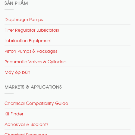
SẢN PHẨM
Diaphragm Pumps
Filter Regulator Lubricators
Lubrication Equipment
Piston Pumps & Packages
Pneumatic Valves & Cylinders
Máy ép bùn
MARKETS & APPLICATIONS
Chemical Compatibility Guide
Kit Finder
Adhesives & Sealants
Chemical Processing