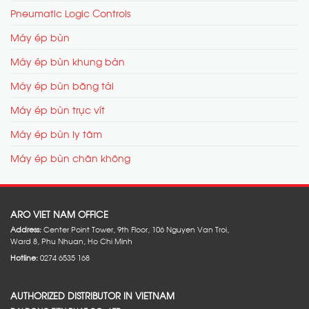
Pneumatic Logic Controls
Máy ép bùn
Máy ép bùn khung bản
Máy ép bùn băng tải
Máy ép bùn trục vít
Máy ép bùn ly tâm
Máy ép bùn chân không
ARO VIET NAM OFFICE
Address:
Center Point Tower, 9th Floor, 106 Nguyen Van Troi,
Ward 8, Phu Nhuan, Ho Chi Minh
Hotline:
0274 6535 168
AUTHORIZED DISTRIBUTOR IN VIETNAM