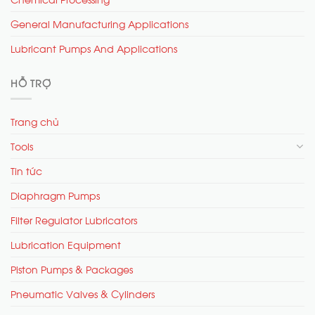
General Manufacturing Applications
Lubricant Pumps And Applications
HỖ TRỢ
Trang chủ
Tools
Tin tức
Diaphragm Pumps
Filter Regulator Lubricators
Lubrication Equipment
Piston Pumps & Packages
Pneumatic Valves & Cylinders