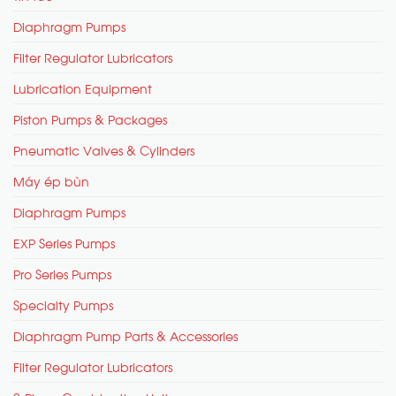
Diaphragm Pumps
Filter Regulator Lubricators
Lubrication Equipment
Piston Pumps & Packages
Pneumatic Valves & Cylinders
Máy ép bùn
Diaphragm Pumps
EXP Series Pumps
Pro Series Pumps
Specialty Pumps
Diaphragm Pump Parts & Accessories
Filter Regulator Lubricators