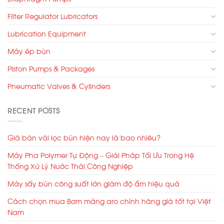
Filter Regulator Lubricators
Lubrication Equipment
Máy ép bùn
Piston Pumps & Packages
Pneumatic Valves & Cylinders
RECENT POSTS
Giá bán vải lọc bùn hiện nay là bao nhiêu?
Máy Pha Polymer Tự Động – Giải Pháp Tối Ưu Trong Hệ
Thống Xử Lý Nước Thải Công Nghiệp
Máy sấy bùn công suất lớn giảm độ ẩm hiệu quả
Cách chọn mua Bơm màng aro chính hãng giá tốt tại Việt
Nam