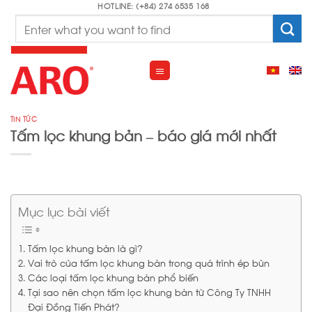
Skip
HOTLINE: (+84) 274 6535 168
Search
to
for:
content
TIN TỨC
Tấm lọc khung bản – báo giá mới nhất
Mục lục bài viết
Tấm lọc khung bản là gì?
Vai trò của tấm lọc khung bản trong quá trình ép bùn
Các loại tấm lọc khung bản phổ biến
Tại sao nên chọn tấm lọc khung bản từ Công Ty TNHH
Đại Đồng Tiến Phát?