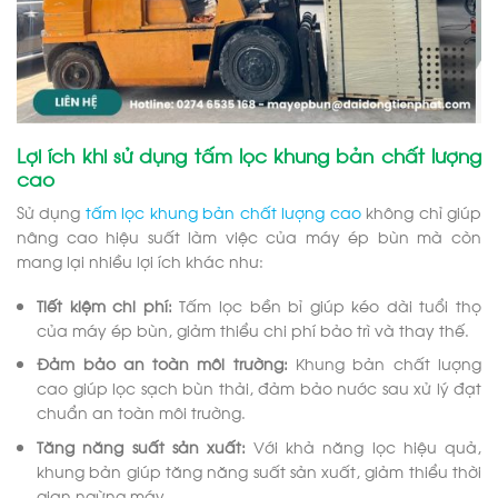
Lợi ích khi sử dụng tấm lọc khung bản chất lượng
cao
Sử dụng
tấm lọc khung bản chất lượng cao
không chỉ giúp
nâng cao hiệu suất làm việc của máy ép bùn mà còn
mang lại nhiều lợi ích khác như:
Tiết kiệm chi phí:
Tấm lọc bền bỉ giúp kéo dài tuổi thọ
của máy ép bùn, giảm thiểu chi phí bảo trì và thay thế.
Đảm bảo an toàn môi trường:
Khung bản chất lượng
cao giúp lọc sạch bùn thải, đảm bảo nước sau xử lý đạt
chuẩn an toàn môi trường.
Tăng năng suất sản xuất:
Với khả năng lọc hiệu quả,
khung bản giúp tăng năng suất sản xuất, giảm thiểu thời
gian ngừng máy.