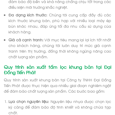
đảm bảo độ bền và khả năng chống chịu tốt trong các
điều kiện môi trường khắc nghiệt.
Đa dạng kích thước:
Chúng tôi cung cấp đầy đủ các
kích thước khung bản, phù hợp với nhiều loại máy ép
bùn khác nhau, đáp ứng tối đa nhu cầu sử dụng của
khách hàng.
Giá cả cạnh tranh:
Với mục tiêu mang lại lợi ích tốt nhất
cho khách hàng, chúng tôi luôn duy trì mức giá cạnh
tranh trên thị trường, đồng thời không ngừng nâng cao
chất lượng sản phẩm.
Quy trình sản xuất tấm lọc khung bản tại Đại
Đồng Tiến Phát
Quy trình sản xuất khung bản tại Công ty TNHH Đại Đồng
Tiến Phát được thực hiện qua nhiều giai đoạn nghiêm ngặt
để đảm bảo chất lượng sản phẩm. Các bước bao gồm:
Lựa chọn nguyên liệu:
Nguyên liệu nhựa được chọn lọc
kỹ càng để đảm bảo độ tinh khiết và không chứa tạp
chất.