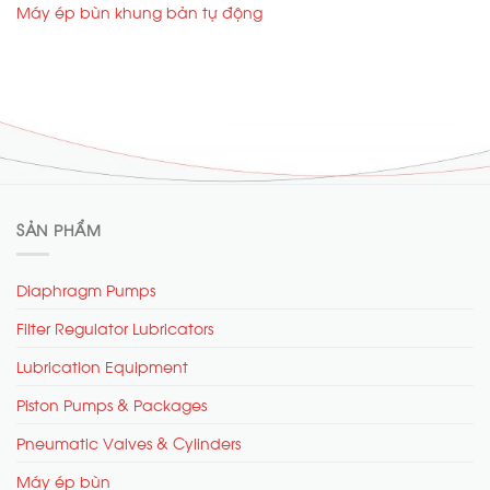
Máy ép bùn khung bản tự động
SẢN PHẨM
Diaphragm Pumps
Filter Regulator Lubricators
Lubrication Equipment
Piston Pumps & Packages
Pneumatic Valves & Cylinders
Máy ép bùn