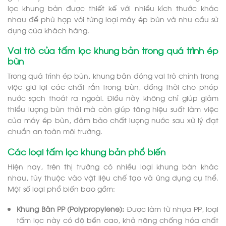
lọc khung bản được thiết kế với nhiều kích thước khác
nhau để phù hợp với từng loại máy ép bùn và nhu cầu sử
dụng của khách hàng.
Vai trò của tấm lọc khung bản trong quá trình ép
bùn
Trong quá trình ép bùn, khung bản đóng vai trò chính trong
việc giữ lại các chất rắn trong bùn, đồng thời cho phép
nước sạch thoát ra ngoài. Điều này không chỉ giúp giảm
thiểu lượng bùn thải mà còn giúp tăng hiệu suất làm việc
của máy ép bùn, đảm bảo chất lượng nước sau xử lý đạt
chuẩn an toàn môi trường.
Các loại tấm lọc khung bản phổ biến
Hiện nay, trên thị trường có nhiều loại khung bản khác
nhau, tùy thuộc vào vật liệu chế tạo và ứng dụng cụ thể.
Một số loại phổ biến bao gồm:
Khung Bản PP (Polypropylene):
Được làm từ nhựa PP, loại
tấm lọc này có độ bền cao, khả năng chống hóa chất