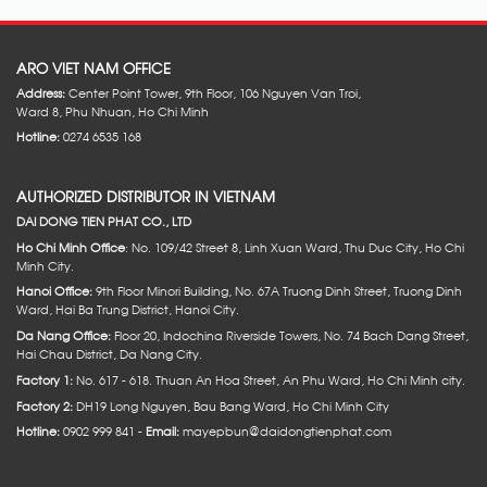
ARO VIET NAM OFFICE
Address:
Center Point Tower, 9th Floor, 106 Nguyen Van Troi,
Ward 8, Phu Nhuan, Ho Chi Minh
Hotline:
0274 6535 168
AUTHORIZED DISTRIBUTOR IN VIETNAM
DAI DONG TIEN PHAT CO., LTD
Ho Chi Minh Office
: No. 109/42 Street 8, Linh Xuan Ward, Thu Duc City, Ho Chi
Minh City.
Hanoi Office:
9th Floor Minori Building, No. 67A Truong Dinh Street, Truong Dinh
Ward, Hai Ba Trung District, Hanoi City.
Da Nang Office:
Floor 20, Indochina Riverside Towers, No. 74 Bach Dang Street,
Hai Chau District, Da Nang City.
Factory 1:
No. 617 - 618. Thuan An Hoa Street, An Phu Ward, Ho Chi Minh city.
Factory 2:
DH19 Long Nguyen, Bau Bang Ward, Ho Chi Minh City
Hotline:
0902 999 841 -
Email:
mayepbun@daidongtienphat.com