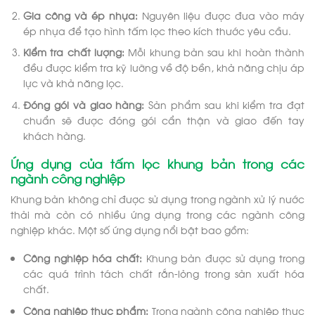
Gia công và ép nhựa:
Nguyên liệu được đưa vào máy
ép nhựa để tạo hình tấm lọc theo kích thước yêu cầu.
Kiểm tra chất lượng:
Mỗi khung bản sau khi hoàn thành
đều được kiểm tra kỹ lưỡng về độ bền, khả năng chịu áp
lực và khả năng lọc.
Đóng gói và giao hàng:
Sản phẩm sau khi kiểm tra đạt
chuẩn sẽ được đóng gói cẩn thận và giao đến tay
khách hàng.
Ứng dụng của tấm lọc khung bản trong các
ngành công nghiệp
Khung bản không chỉ được sử dụng trong ngành xử lý nước
thải mà còn có nhiều ứng dụng trong các ngành công
nghiệp khác. Một số ứng dụng nổi bật bao gồm:
Công nghiệp hóa chất:
Khung bản được sử dụng trong
các quá trình tách chất rắn-lỏng trong sản xuất hóa
chất.
Công nghiệp thực phẩm:
Trong ngành công nghiệp thực