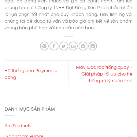
cao, đa dạng kích thước và giá cả cạnh tranh, tấm lọc
khung bản từ Công ty TNHH Đại Đồng Tiến Phát chắc chắn
là lựa chọn tốt nhất cho quý khách hàng. Hãy liên hệ với
chúng tôi để được tư vấn và báo giá chi tiết về sản phẩm
khung bản phù hợp với nhu cầu của bạn.
Máy lược rác trống quay –
Hệ thống pha Polymer tự
Giải pháp tối ưu cho hệ
động
thống xử lý nước thải
DANH MỤC SẢN PHẨM
Aro Products
Diaphragm Pumps