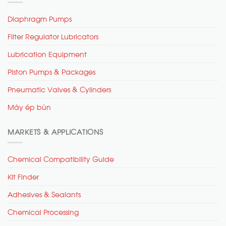
Diaphragm Pumps
Filter Regulator Lubricators
Lubrication Equipment
Piston Pumps & Packages
Pneumatic Valves & Cylinders
Máy ép bùn
MARKETS & APPLICATIONS
Chemical Compatibility Guide
Kit Finder
Adhesives & Sealants
Chemical Processing