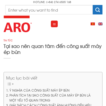
Skip
HOTLINE: (+84) 274 6535 168
Search
to
for:
content
TIN TỨC
Tại sao nên quan tâm đến công suất máy
ép bùn
Mục lục bài viết
Ý NGHĨA CỦA CÔNG SUẤT MÁY ÉP BÙN
PHÂN TÍCH TẠI SAO CÔNG SUẤT CỦA MÁY ÉP BÙN LÀ
MỘT YẾU TỐ QUAN TRỌNG
GIẢI THÍCH CÁCH CÔNG SUẤT ẢNH HƯỞNG ĐẾN HIỆU