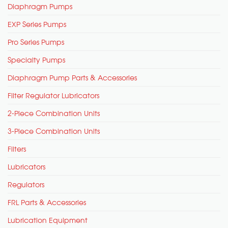
Diaphragm Pumps
EXP Series Pumps
Pro Series Pumps
Specialty Pumps
Diaphragm Pump Parts & Accessories
Filter Regulator Lubricators
2-Piece Combination Units
3-Piece Combination Units
Filters
Lubricators
Regulators
FRL Parts & Accessories
Lubrication Equipment