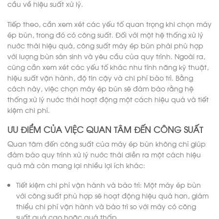
cầu về hiệu suất xử lý.
Tiếp theo, cần xem xét các yếu tố quan trọng khi chọn máy
ép bùn, trong đó có công suất. Đối với một hệ thống xử lý
nước thải hiệu quả, công suất máy ép bùn phải phù hợp
với lượng bùn sản sinh và yêu cầu của quy trình. Ngoài ra,
cũng cần xem xét các yếu tố khác như tính năng kỹ thuật,
hiệu suất vận hành, độ tin cậy và chi phí bảo trì. Bằng
cách này, việc chọn máy ép bùn sẽ đảm bảo rằng hệ
thống xử lý nước thải hoạt động một cách hiệu quả và tiết
kiệm chi phí.
ƯU ĐIỂM CỦA VIỆC QUAN TÂM ĐẾN CÔNG SUẤT
Quan tâm đến công suất của máy ép bùn không chỉ giúp
đảm bảo quy trình xử lý nước thải diễn ra một cách hiệu
quả mà còn mang lại nhiều lợi ích khác:
Tiết kiệm chi phí vận hành và bảo trì: Một máy ép bùn
với công suất phù hợp sẽ hoạt động hiệu quả hơn, giảm
thiểu chi phí vận hành và bảo trì so với máy có công
suất quá cao hoặc quá thấp.