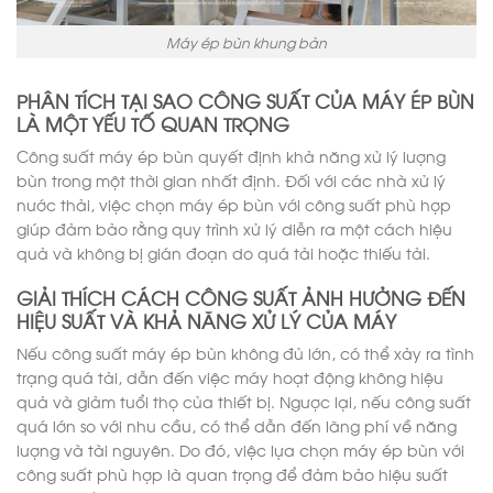
Máy ép bùn khung bản
PHÂN TÍCH TẠI SAO CÔNG SUẤT CỦA MÁY ÉP BÙN
LÀ MỘT YẾU TỐ QUAN TRỌNG
Công suất máy ép bùn quyết định khả năng xử lý lượng
bùn trong một thời gian nhất định. Đối với các nhà xử lý
nước thải, việc chọn máy ép bùn với công suất phù hợp
giúp đảm bảo rằng quy trình xử lý diễn ra một cách hiệu
quả và không bị gián đoạn do quá tải hoặc thiếu tải.
GIẢI THÍCH CÁCH CÔNG SUẤT ẢNH HƯỞNG ĐẾN
HIỆU SUẤT VÀ KHẢ NĂNG XỬ LÝ CỦA MÁY
Nếu công suất máy ép bùn không đủ lớn, có thể xảy ra tình
trạng quá tải, dẫn đến việc máy hoạt động không hiệu
quả và giảm tuổi thọ của thiết bị. Ngược lại, nếu công suất
quá lớn so với nhu cầu, có thể dẫn đến lãng phí về năng
lượng và tài nguyên. Do đó, việc lựa chọn máy ép bùn với
công suất phù hợp là quan trọng để đảm bảo hiệu suất