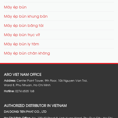
Máy ép bùn
Máy ép bùn khung bản
Máy ép bùn băng tải
Máy ép bùn trục vít
Máy ép bùn ly tâm
Máy ép bùn chân không
ARO VIET NAM OFFICE
Address:
Center Point Tower, 9th Floor, 106 Nguyen Van Troi,
Ward 8, Phu Nhuan, Ho Chi Minh
Hotline:
0274 6535 168
AUTHORIZED DISTRIBUTOR IN VIETNAM
DAI DONG TIEN PHAT CO., LTD
Ho Chi Minh Office
: No. 109/42 Street 8, Linh Xuan Ward, Thu Duc City, Ho Chi