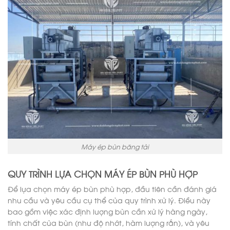
Máy ép bùn băng tải
QUY TRÌNH LỰA CHỌN MÁY ÉP BÙN PHÙ HỢP
Để lựa chọn máy ép bùn phù hợp, đầu tiên cần đánh giá
nhu cầu và yêu cầu cụ thể của quy trình xử lý. Điều này
bao gồm việc xác định lượng bùn cần xử lý hàng ngày,
tính chất của bùn (như độ nhớt, hàm lượng rắn), và yêu