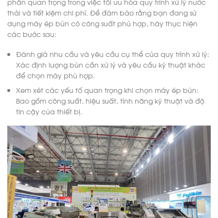
phần quan trọng trong việc tối ưu hóa quy trình xử lý nước
thải và tiết kiệm chi phí. Để đảm bảo rằng bạn đang sử
dụng máy ép bùn có công suất phù hợp, hãy thực hiện
các bước sau:
Đánh giá nhu cầu và yêu cầu cụ thể của quy trình xử lý:
Xác định lượng bùn cần xử lý và yêu cầu kỹ thuật khác
để chọn máy phù hợp.
Xem xét các yếu tố quan trọng khi chọn máy ép bùn:
Bao gồm công suất, hiệu suất, tính năng kỹ thuật và độ
tin cậy của thiết bị.