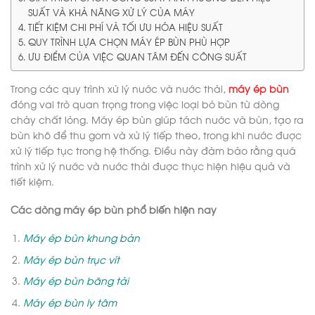
SUẤT VÀ KHẢ NĂNG XỬ LÝ CỦA MÁY
TIẾT KIỆM CHI PHÍ VÀ TỐI ƯU HÓA HIỆU SUẤT
QUY TRÌNH LỰA CHỌN MÁY ÉP BÙN PHÙ HỢP
ƯU ĐIỂM CỦA VIỆC QUAN TÂM ĐẾN CÔNG SUẤT
Trong các quy trình xử lý nước và nước thải,
máy ép bùn
đóng vai trò quan trọng trong việc loại bỏ bùn từ dòng
chảy chất lỏng. Máy ép bùn giúp tách nước và bùn, tạo ra
bùn khô để thu gom và xử lý tiếp theo, trong khi nước được
xử lý tiếp tục trong hệ thống. Điều này đảm bảo rằng quá
trình xử lý nước và nước thải được thực hiện hiệu quả và
tiết kiệm.
Các dòng máy ép bùn phổ biến hiện nay
Máy ép bùn khung bản
Máy ép bùn trục vít
Máy ép bùn băng tải
Máy ép bùn ly tâm