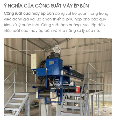
Ý NGHĨA CỦA CÔNG SUẤT MÁY ÉP BÙN
Công suất của máy ép bùn
đóng vai trò quan trọng trong
việc đánh giá và lựa chọn thiết bị phù hợp cho các quy
trình xử lý nước thải. Công suất ảnh hưởng trực tiếp đến
hiệu suất của máy ép bùn và khả năng xử lý của nó.