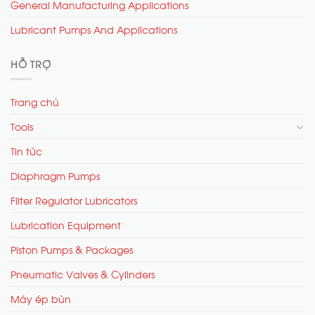
General Manufacturing Applications
Lubricant Pumps And Applications
HỖ TRỢ
Trang chủ
Tools
Tin tức
Diaphragm Pumps
Filter Regulator Lubricators
Lubrication Equipment
Piston Pumps & Packages
Pneumatic Valves & Cylinders
Máy ép bùn