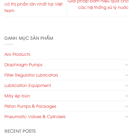
Giải pháp bơm hiệu quả cho
có thị phần lớn nhất tại Việt
các hệ thống xử lý nước
Nam
DANH MỤC SẢN PHẨM
Aro Products
Diaphragm Pumps
Filter Regulator Lubricators
Lubrication Equipment
Máy ép bùn
Piston Pumps & Packages
Pneumatic Valves & Cylinders
RECENT POSTS