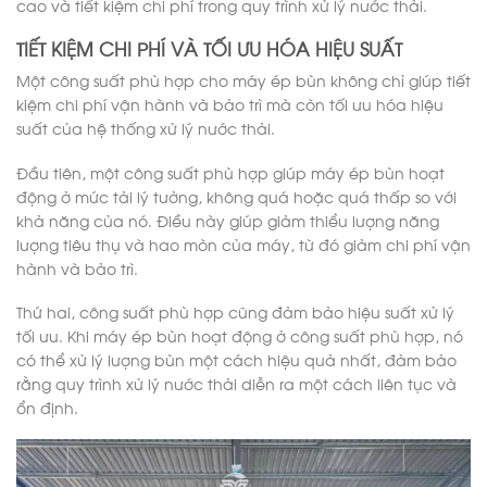
cao và tiết kiệm chi phí trong quy trình xử lý nước thải.
TIẾT KIỆM CHI PHÍ VÀ TỐI ƯU HÓA HIỆU SUẤT
Một công suất phù hợp cho máy ép bùn không chỉ giúp tiết
kiệm chi phí vận hành và bảo trì mà còn tối ưu hóa hiệu
suất của hệ thống xử lý nước thải.
Đầu tiên, một công suất phù hợp giúp máy ép bùn hoạt
động ở mức tải lý tưởng, không quá hoặc quá thấp so với
khả năng của nó. Điều này giúp giảm thiểu lượng năng
lượng tiêu thụ và hao mòn của máy, từ đó giảm chi phí vận
hành và bảo trì.
Thứ hai, công suất phù hợp cũng đảm bảo hiệu suất xử lý
tối ưu. Khi máy ép bùn hoạt động ở công suất phù hợp, nó
có thể xử lý lượng bùn một cách hiệu quả nhất, đảm bảo
rằng quy trình xử lý nước thải diễn ra một cách liên tục và
ổn định.