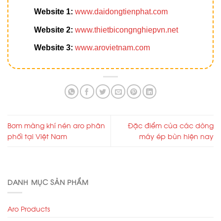
Website 1:
www.daidongtienphat.com
Website 2:
www.thietbicongnghiepvn.net
Website 3:
www.arovietnam.com
Bơm màng khí nén aro phân
Đặc điểm của các dòng
phối tại Việt Nam
máy ép bùn hiện nay
DANH MỤC SẢN PHẨM
Aro Products