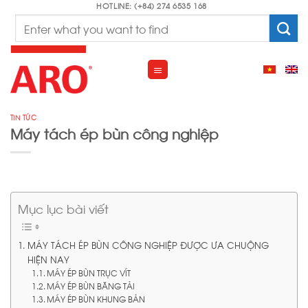
Skip
HOTLINE: (+84) 274 6535 168
Search
to
for:
content
TIN TỨC
Máy tách ép bùn công nghiệp
Mục lục bài viết
MÁY TÁCH ÉP BÙN CÔNG NGHIỆP ĐƯỢC ƯA CHUỘNG
HIỆN NAY
MÁY ÉP BÙN TRỤC VÍT
MÁY ÉP BÙN BĂNG TẢI
MÁY ÉP BÙN KHUNG BẢN