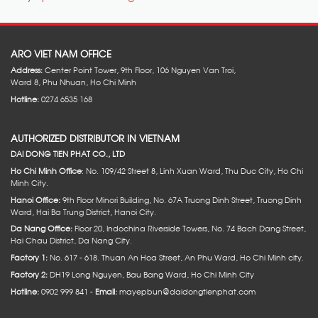
ARO VIET NAM OFFICE
Address:
Center Point Tower, 9th Floor, 106 Nguyen Van Troi,
Ward 8, Phu Nhuan, Ho Chi Minh
Hotline:
0274 6535 168
AUTHORIZED DISTRIBUTOR IN VIETNAM
DAI DONG TIEN PHAT CO., LTD
Ho Chi Minh Office
: No. 109/42 Street 8, Linh Xuan Ward, Thu Duc City, Ho Chi
Minh City.
Hanoi Office:
9th Floor Minori Building, No. 67A Truong Dinh Street, Truong Dinh
Ward, Hai Ba Trung District, Hanoi City.
Da Nang Office:
Floor 20, Indochina Riverside Towers, No. 74 Bach Dang Street,
Hai Chau District, Da Nang City.
Factory 1:
No. 617 - 618. Thuan An Hoa Street, An Phu Ward, Ho Chi Minh city.
Factory 2:
DH19 Long Nguyen, Bau Bang Ward, Ho Chi Minh City
Hotline:
0902 999 841 -
Email:
mayepbun@daidongtienphat.com