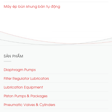
Máy ép bùn khung bản tự động
SẢN PHẨM
Diaphragm Pumps
Filter Regulator Lubricators
Lubrication Equipment
Piston Pumps & Packages
Pneumatic Valves & Cylinders