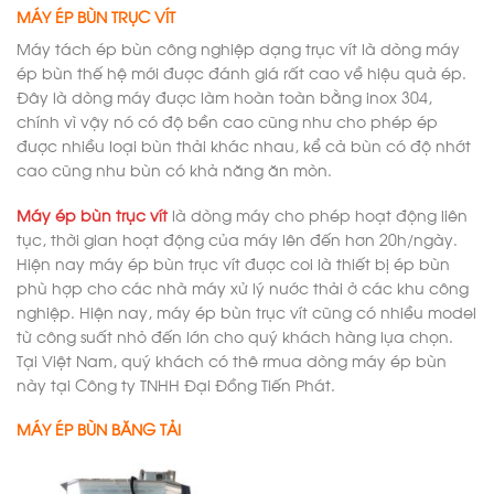
MÁY ÉP BÙN TRỤC VÍT
Máy tách ép bùn công nghiệp dạng trục vít là dòng máy
ép bùn thế hệ mới được đánh giá rất cao về hiệu quả ép.
Đây là dòng máy được làm hoàn toàn bằng inox 304,
chính vì vậy nó có độ bền cao cũng như cho phép ép
được nhiều loại bùn thải khác nhau, kể cả bùn có độ nhớt
cao cũng như bùn có khả năng ăn mòn.
Máy ép bùn trục vít
là dòng máy cho phép hoạt động liên
tục, thời gian hoạt động của máy lên đến hơn 20h/ngày.
Hiện nay máy ép bùn trục vít được coi là thiết bị ép bùn
phù hợp cho các nhà máy xử lý nước thải ở các khu công
nghiệp. Hiện nay, máy ép bùn trục vít cũng có nhiều model
từ công suất nhỏ đến lớn cho quý khách hàng lựa chọn.
Tại Việt Nam, quý khách có thê rmua dòng máy ép bùn
này tại Công ty TNHH Đại Đồng Tiến Phát.
MÁY ÉP BÙN BĂNG TẢI