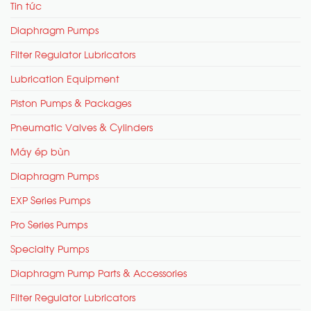
Tin tức
Diaphragm Pumps
Filter Regulator Lubricators
Lubrication Equipment
Piston Pumps & Packages
Pneumatic Valves & Cylinders
Máy ép bùn
Diaphragm Pumps
EXP Series Pumps
Pro Series Pumps
Specialty Pumps
Diaphragm Pump Parts & Accessories
Filter Regulator Lubricators