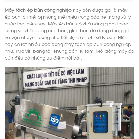
Máy tách ép bùn công nghiệp
hay còn được gọi là máy
ép bùn là thiết bị không thể thiếu trong các hệ thống xử lý
nước thải hiện nay. Máy ép bùn có khả năng giảm trọng
lượng và khối lượng của bùn, giúp bùn dễ dàng đóng gói
và vận chuyển cũng như tiết kiệm chi phí xử lý bùn. Hiện
nay có rất nhiều các dòng máy tách ép bùn công nghiệp
như: Trục vít, băng tải, khung bản, ly tâm. Mỗi dòng máy ép
bùn đều có những ưu điểm nổi bật.