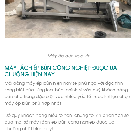
Máy ép bùn trục vít
MÁY TÁCH ÉP BÙN CÔNG NGHIỆP ĐƯỢC ƯA
CHUỘNG HIỆN NAY
Mỗi dòng máy ép bùn hiện nay sẽ phù hợp với đặc tính
riêng biệt của từng loại bùn, chính vì vậy quý khách hàng
cần chú trọng đặc biệt vào nhiều yếu tố trước khi lựa chọn
máy ép bùn phù hợp nhất.
Để quý khách hàng hiểu rõ hơn, chúng tôi xin phân tích sơ
qua một số máy tách ép bùn công nghiệp được ưa
chuộng nhất hiện nay!