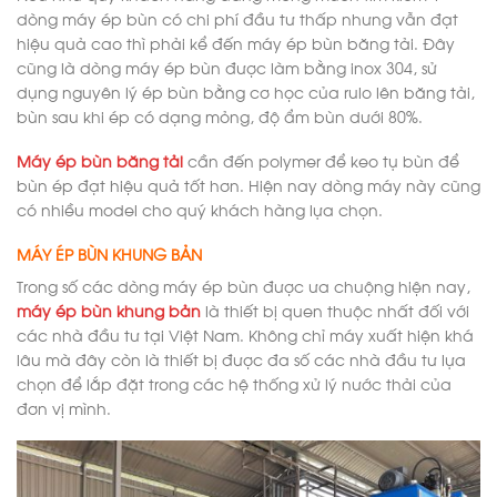
dòng máy ép bùn có chi phí đầu tư thấp nhưng vẫn đạt
hiệu quả cao thì phải kể đến máy ép bùn băng tải. Đây
cũng là dòng máy ép bùn được làm bằng inox 304, sử
dụng nguyên lý ép bùn bằng cơ học của rulo lên băng tải,
bùn sau khi ép có dạng mỏng, độ ẩm bùn dưới 80%.
Máy ép bùn băng tải
cần đến polymer để keo tụ bùn để
bùn ép đạt hiệu quả tốt hơn. Hiện nay dòng máy này cũng
có nhiều model cho quý khách hàng lựa chọn.
MÁY ÉP BÙN KHUNG BẢN
Trong số các dòng máy ép bùn được ưa chuộng hiện nay,
máy ép bùn khung bản
là thiết bị quen thuộc nhất đối với
các nhà đầu tư tại Việt Nam. Không chỉ máy xuất hiện khá
lâu mà đây còn là thiết bị được đa số các nhà đầu tư lựa
chọn để lắp đặt trong các hệ thống xử lý nước thải của
đơn vị mình.