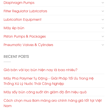
Diaphragm Pumps
Filter Regulator Lubricators
Lubrication Equipment
Máy ép bùn
Piston Pumps & Packages
Pneumatic Valves & Cylinders
RECENT POSTS
Giá bán vải lọc bùn hiện nay là bao nhiêu?
Máy Pha Polymer Tự Động – Giải Pháp Tối Ưu Trong Hệ
Thống Xử Lý Nước Thải Công Nghiệp
Máy sấy bùn công suất lớn giảm độ ẩm hiệu quả
Cách chọn mua Bơm màng aro chính hãng giá tốt tại Việt
Nam