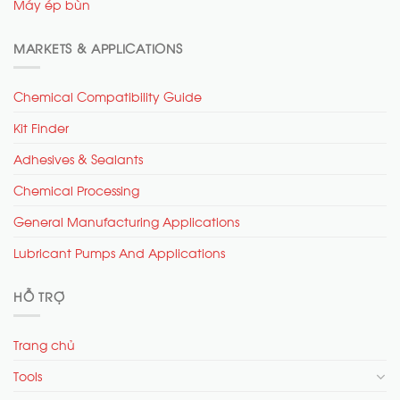
Máy ép bùn
MARKETS & APPLICATIONS
Chemical Compatibility Guide
Kit Finder
Adhesives & Sealants
Chemical Processing
General Manufacturing Applications
Lubricant Pumps And Applications
HỖ TRỢ
Trang chủ
Tools