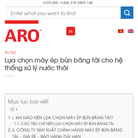
Skip
HOTLINE: (+84) 274 6535 168
Search
to
for:
content
TIN TỨC
Lựa chọn máy ép bùn băng tải cho hệ
thống xử lý nước thải
Mục lục bài viết
I. KHI NÀO NÊN LỰA CHỌN MÁY ÉP BÙN BĂNG TẢI?
CÁC TIÊU CHÍ NÊN LỰA CHỌN MÁY ÉP BÙN BĂNG TẢI
II. CÔNG TY SẢN XUẤT CHÍNH HÃNG MÁY ÉP BÙN BĂNG
TẢI – GIA RẺ – BẢO HÀNH DÀI HẠN