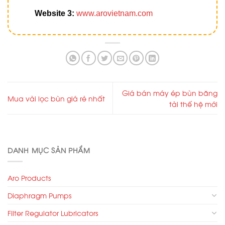
Website 3:
www.arovietnam.com
Giá bán máy ép bùn băng
Mua vải lọc bùn giá rẻ nhất
tải thế hệ mới
DANH MỤC SẢN PHẨM
Aro Products
Diaphragm Pumps
Filter Regulator Lubricators