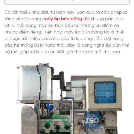
Có rất nhiều nhà đầu tư hiện nay luôn đưa ra các phép so
sánh về các dòng
máy ép bùn băng tải
, khung bản, trục
vít. Vì mỗi dòng máy ép bùn đều có những ưu điểm và
nhược điểm riêng. Hiện nay, máy ép bùn băng tải là thiết
bị được rất nhiều các nhà đầu tư lựa chọn lắp đặt trong
các hệ thống xử lý nước thải, đây là công nghệ ép bùn thế
hệ mới giúp xử lý bùn ưu viêt, giá thành rẻ, tuổi thọ cao.