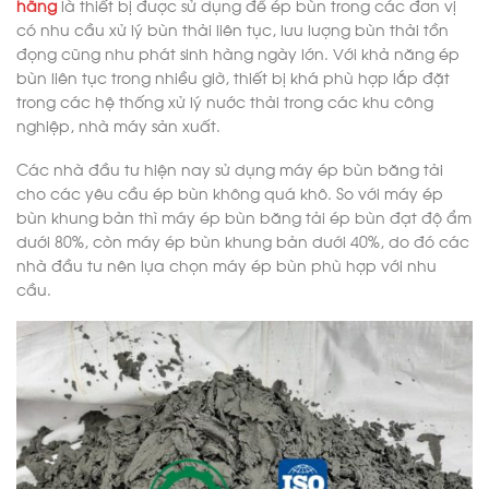
hãng
là thiết bị được sử dụng để ép bùn trong các đơn vị
có nhu cầu xử lý bùn thải liên tục, lưu lượng bùn thải tồn
đọng cũng như phát sinh hàng ngày lớn. Với khả năng ép
bùn liên tục trong nhiều giờ, thiết bị khá phù hợp lắp đặt
trong các hệ thống xử lý nước thải trong các khu công
nghiệp, nhà máy sản xuất.
Các nhà đầu tư hiện nay sử dụng máy ép bùn băng tải
cho các yêu cầu ép bùn không quá khô. So với máy ép
bùn khung bản thì máy ép bùn băng tải ép bùn đạt độ ẩm
dưới 80%, còn máy ép bùn khung bản dưới 40%, do đó các
nhà đầu tư nên lựa chọn máy ép bùn phù hợp với nhu
cầu.