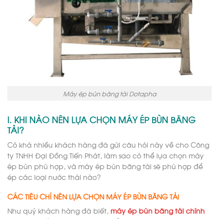
Máy ép bùn băng tải Dotapha
I. KHI NÀO NÊN LỰA CHỌN MÁY ÉP BÙN BĂNG
TẢI?
Có khá nhiều khách hàng đã gửi câu hỏi này về cho Công
ty TNHH Đại Đồng Tiến Phát, làm sao có thể lựa chọn máy
ép bùn phù hợp, và máy ép bùn băng tải sẽ phù hợp để
ép các loại nước thải nào?
CÁC TIÊU CHÍ NÊN LỰA CHỌN MÁY ÉP BÙN BĂNG TẢI
Như quý khách hàng đã biết,
máy ép bùn băng tải chính