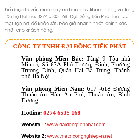
Để được tư vấn mua máy ép bùn, quý khách hàng vui lòng
liên hệ Hotline: 0274 6535 168. Đại Đồng Tiến Phát luôn có
mặt tận nơi để khảo sát, báo giá nhanh nhất, chính xác
nhất cho khách hàng.
CÔNG TY TNHH ĐẠI ĐỒNG TIẾN PHÁT
Văn phòng Miền Bắc:
Tầng 9 Tòa nhà
Minori, Số 67A Phố Trương Định, Phường
Trương Định, Quận Hai Bà Trưng, Thành
phố Hà Nội
Văn phòng Miền Nam:
617 -618 Đường
Thuận An Hòa, An Phú, Thuận An, Bình
Dương
Hotline:
0274 6535 168
Website 1:
www.daidongtienphat.com
Website 2:
www.thietbicongnghiepvn.net