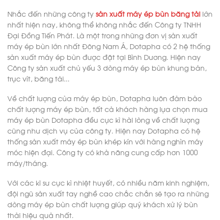
Nhắc đến những công ty
sản xuất máy ép bùn băng tải
lớn
nhất hiện nay, không thể không nhắc đến Công ty TNHH
Đại Đồng Tiến Phát. Là một trong những đơn vị sản xuất
máy ép bùn lớn nhất Đông Nam Á, Dotapha có 2 hệ thống
sản xuất máy ép bùn được đặt tại Bình Dương. Hiện nay
Công ty sản xuất chủ yếu 3 dòng máy ép bùn khung bản,
trục vít, băng tải…
Về chất lượng của máy ép bùn, Dotapha luôn đảm bảo
chất lượng máy ép bùn, tất cả khách hàng lựa chọn mua
máy ép bùn Dotapha đều cực kì hài lòng về chất lượng
cũng như dịch vụ của công ty. Hiện nay Dotapha có hệ
thống sản xuất máy ép bùn khép kín với hàng nghìn máy
móc hiện đại. Công ty có khả năng cung cấp hơn 1000
máy/tháng.
Với các kĩ sư cực kì nhiệt huyết, có nhiều năm kinh nghiệm,
đội ngũ sản xuất tay nghề cao chắc chắn sẽ tạo ra những
dòng máy ép bùn chất lượng giúp quý khách xử lý bùn
thải hiệu quả nhất.