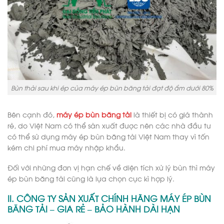
Bùn thải sau khi ép của máy ép bùn băng tải đạt độ ẩm dưới 80%
Bên cạnh đó,
máy ép bùn băng tải
là thiết bị có giá thành
rẻ, do Việt Nam có thể sản xuất được nên các nhà đầu tư
có thể sử dụng máy ép bùn băng tải Việt Nam thay vì tốn
kém chi phí mua máy nhập khẩu.
Đối với những đơn vị hạn chế về diện tích xử lý bùn thì máy
ép bùn băng tải cũng là lựa chọn cực kì hợp lý.
II. CÔNG TY SẢN XUẤT CHÍNH HÃNG MÁY ÉP BÙN
BĂNG TẢI – GIA RẺ – BẢO HÀNH DÀI HẠN