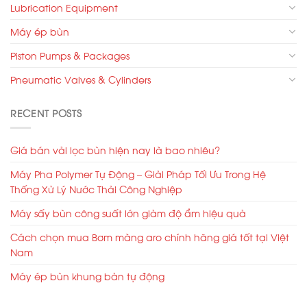
Lubrication Equipment
Máy ép bùn
Piston Pumps & Packages
Pneumatic Valves & Cylinders
RECENT POSTS
Giá bán vải lọc bùn hiện nay là bao nhiêu?
Máy Pha Polymer Tự Động – Giải Pháp Tối Ưu Trong Hệ
Thống Xử Lý Nước Thải Công Nghiệp
Máy sấy bùn công suất lớn giảm độ ẩm hiệu quả
Cách chọn mua Bơm màng aro chính hãng giá tốt tại Việt
Nam
Máy ép bùn khung bản tự động