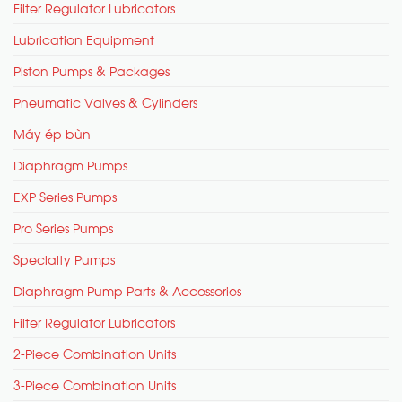
Filter Regulator Lubricators
Lubrication Equipment
Piston Pumps & Packages
Pneumatic Valves & Cylinders
Máy ép bùn
Diaphragm Pumps
EXP Series Pumps
Pro Series Pumps
Specialty Pumps
Diaphragm Pump Parts & Accessories
Filter Regulator Lubricators
2-Piece Combination Units
3-Piece Combination Units