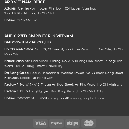
ARO VIET NAM OFFICE
Address:
Center Point Tower, 9th Floor, 106 Nguyen Van Troi,
Ward 8, Phu Nhuan, Ho Chi Minh
Hotline:
0274 6535 168
AUTHORIZED DISTRIBUTOR IN VIETNAM
DAI DONG TIEN PHAT CO., LTD
Ho Chi Minh Office
: No. 109/42 Street 8, Linh Xuan Ward, Thu Duc City, Ho Chi
Minh City.
Hanoi Office:
9th Floor Minori Building, No. 67A Truong Dinh Street, Truong Dinh
Ward, Hai Ba Trung District, Hanoi City.
Da Nang Office:
Floor 20, Indochina Riverside Towers, No. 74 Bach Dang Street,
Hai Chau District, Da Nang City.
Factory 1:
No. 617 - 618. Thuan An Hoa Street, An Phu Ward, Ho Chi Minh city.
Factory 2:
DH19 Long Nguyen, Bau Bang Ward, Ho Chi Minh City
Hotline:
0902 999 841 -
Email:
mayepbun@daidongtienphat.com