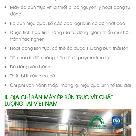
Máy ép bùn trục vít là thiết bị có nguyên lý hoạt động tự
động
Ép bùn hiệu quả, kể các các loại bùn có độ nhớt cao
Được tích hợp tính năng rửa tự động, giảm thiểu mùi hôi,
tránh tắc nghẽn
Hoạt động liên tục, có thể ép được 1 lượng bùn thải lớn
Tiêu hao ít điện năng, tiêu tốn ít polymer keo tụ
Dễ dàng vận hành
Thiết bị ít xảy ra sự cố
Chi phí vận hành thấp, mang lại hiệu quả kinh tế lâu dài
II. ĐỊA CHỈ BÁN MÁY ÉP BÙN TRỤC VÍT CHẤT
LƯỢNG TẠI VIỆT NAM