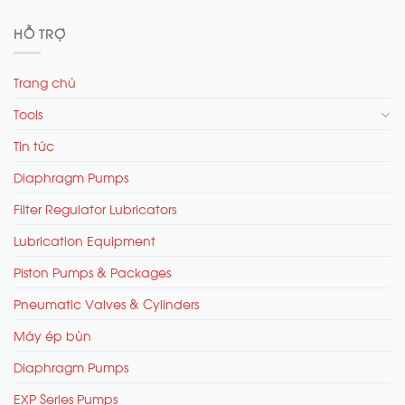
HỖ TRỢ
Trang chủ
Tools
Tin tức
Diaphragm Pumps
Filter Regulator Lubricators
Lubrication Equipment
Piston Pumps & Packages
Pneumatic Valves & Cylinders
Máy ép bùn
Diaphragm Pumps
EXP Series Pumps