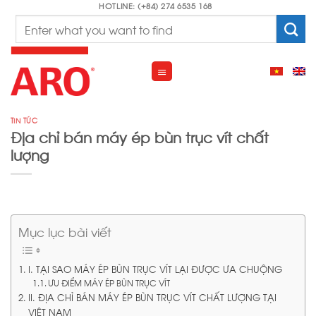
Skip
HOTLINE: (+84) 274 6535 168
Search
to
for:
content
TIN TỨC
Địa chỉ bán máy ép bùn trục vít chất
lượng
Mục lục bài viết
I. TẠI SAO MÁY ÉP BÙN TRỤC VÍT LẠI ĐƯỢC ƯA CHUỘNG
ƯU ĐIỂM MÁY ÉP BÙN TRỤC VÍT
II. ĐỊA CHỈ BÁN MÁY ÉP BÙN TRỤC VÍT CHẤT LƯỢNG TẠI
VIỆT NAM