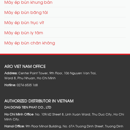
Máy ép bùn khung bản
Máy ép bùn băng tải
Máy ép bùn trục vít
Máy ép bùn ly tâm
Máy ép bùn chân không
ARO VIET NAM OFFICE
Address:
Center Point Tower, 9th Floor, 106 Nguyen Van Troi,
Ward 8, Phu Nhuan, Ho Chi Minh
Hotline:
0274 6535 168
AUTHORIZED DISTRIBUTOR IN VIETNAM
DAI DONG TIEN PHAT CO., LTD
Ho Chi Minh Office
: No. 109/42 Street 8, Linh Xuan Ward, Thu Duc City, Ho Chi
Minh City.
Hanoi Office:
9th Floor Minori Building, No. 67A Truong Dinh Street, Truong Dinh