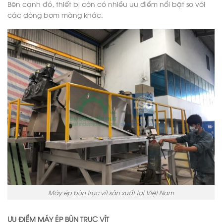
Bên cạnh đó, thiết bị còn có nhiều uu điểm nổi bật so với
các dòng bơm màng khác.
Máy ép bùn trục vít sản xuất tại Việt Nam
ƯU ĐIỂM MÁY ÉP BÙN TRỤC VÍT