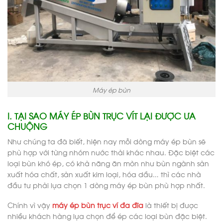
Máy ép bùn
I. TẠI SAO MÁY ÉP BÙN TRỤC VÍT LẠI ĐƯỢC ƯA
CHUỘNG
Như chúng ta đã biết, hiện nay mỗi dòng máy ép bùn sẽ
phù hợp với từng nhóm nước thải khác nhau. Đặc biệt các
loại bùn khó ép, có khả năng ăn mòn như bùn ngành sản
xuất hóa chất, sản xuất kim loại, hóa dầu… thì các nhà
đầu tư phải lựa chọn 1 dòng máy ép bùn phù hợp nhất.
Chính vì vậy
máy ép bùn trục ví đa đĩa
là thiết bị được
nhiều khách hàng lựa chọn để ép các loại bùn đặc biệt.