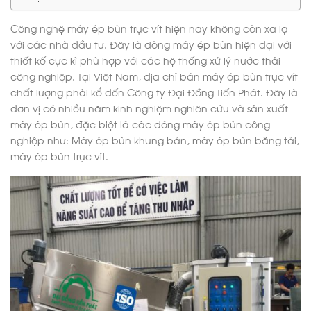
Công nghệ máy ép bùn trục vít hiện nay không còn xa lạ
với các nhà đầu tư. Đây là dòng máy ép bùn hiện đại với
thiết kế cực kì phù hợp với các hệ thống xử lý nước thải
công nghiệp. Tại Việt Nam, địa chỉ bán máy ép bùn trục vít
chất lượng phải kể đến Công ty Đại Đồng Tiến Phát. Đây là
đơn vị có nhiều năm kinh nghiệm nghiên cứu và sản xuất
máy ép bùn, đặc biệt là các dòng máy ép bùn công
nghiệp như: Máy ép bùn khung bản, máy ép bùn băng tải,
máy ép bùn trục vít.