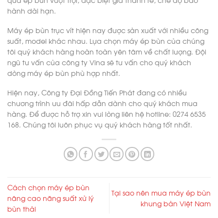
hành dài hạn.
Máy ép bùn trục vít hiện nay được sản xuất với nhiều công
suất, model khác nhau. Lựa chọn máy ép bùn của chúng
tôi quý khách hàng hoàn toàn yên tâm về chất lượng. Đội
ngũ tư vấn của công ty Vina sẽ tư vấn cho quý khách
dòng máy ép bùn phù hợp nhất.
Hiện nay, Công ty Đại Đồng Tiến Phát đang có nhiều
chương trình ưu đãi hấp dẫn dành cho quý khách mua
hàng. Để được hỗ trợ xin vui lòng liên hệ hotline: 0274 6535
168. Chúng tôi luôn phục vụ quý khách hàng tốt nhất.
Cách chọn máy ép bùn
Tại sao nên mua máy ép bùn
nâng cao năng suất xử lý
khung bản Việt Nam
bùn thải