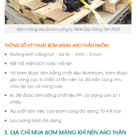
Bơm màng aro tại kho công ty TNHH Đại Đồng Tiến Phát
THÔNG SỐ KỸ THUẬT BƠM BÀNG ARO THÂN NHÔM
Đường kính cổng hút – xả từ ¼ inch – 3 inch
Kết nối mặt bích hoặc nối ren
Vỏ bơm được làm bằng chất liệu Aluminum, bơm được
gia công cực kì chắc chắn nên có độ bền cũng như
chịu áp lực vô cùng cao
Bi, đế được làm bằng chất liệu PP, có dạng van bi 1
chiều
Áp suất làm việc của bơm cũng đa dạng, từ 4-8 bar
Lưu lượng bơm đa dạng
II. ĐỊA CHỈ MUA BƠM MÀNG KHÍ NÉN ARO THÂN