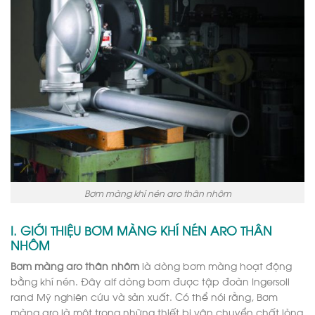
Bơm màng khí nén aro thân nhôm
I. GIỚI THIỆU BƠM MÀNG KHÍ NÉN ARO THÂN
NHÔM
Bơm màng aro thân nhôm
là dòng bơm màng hoạt động
bằng khí nén. Đây alf dòng bơm được tập đoàn Ingersoll
rand Mỹ nghiên cứu và sản xuất. Có thể nói rằng, Bơm
màng aro là một trong những thiết bị vận chuyển chất lỏng