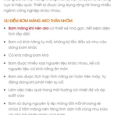
cực kì hiệu quả. Thiết bị được ứng dụng rộng rãi trong nhiều
ngành công nghiệp khác nhau.
ƯU ĐIỂM BƠM MÀNG ARO THÂN NHÔM
Bơm màng khí nén aro
có thiết kế nhỏ gọn, tiết kiệm diện
tích lắp đặt.
Bơm có khả năng tự mồi, không bị tắc đầu xả như các
dòng bơm khác
Có khả năng bơm khô
Bơm được nhiều loại nguyên liệu khác nhau, kể cả
nguyên liệu có khả năng ăn mòn
Bơm aro được tích hợp tính năng an toàn trên máy, tự
động dừng khi phát hiện sự cố.
Làm việc hiệu quả trong môi trường có nhiệt độ và áp
suất cao
Bơm sử dụng nguyên lý ép màng đôi mỗi khoang sẽ
chứa 2 tấm màng nên tăng tính dàn hồi cũng như bảo
vệ các bộ phận khác của bơm