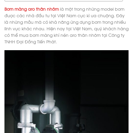
Bơm màng aro thân nhôm
là một trong những model bơm
được các nhà đầu tư tại Việt Nam cực kì ưa chuộng. Đây
là những mẫu mã có khả năng ứng dụng bơm trong nhiều
lĩnh vực khác nhau. Hiện nay tại Việt Nam, quý khách hàng
có thể mua bơm màng khí nén aro thân nhôm tại Công ty
TNHH Đại Đồng Tiến Phát.