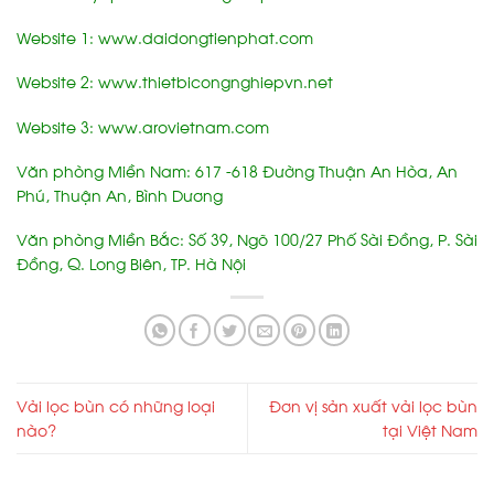
Website 1:
www.daidongtienphat.com
Website 2:
www.thietbicongnghiepvn.net
Website 3:
www.arovietnam.com
Văn phòng Miền Nam: 617 -618 Đường Thuận An Hòa, An
Phú, Thuận An, Bình Dương
Văn phòng Miền Bắc: Số 39, Ngõ 100/27 Phố Sài Đồng, P. Sài
Đồng, Q. Long Biên, TP. Hà Nội
Vải lọc bùn có những loại
Đơn vị sản xuất vải lọc bùn
nào?
tại Việt Nam