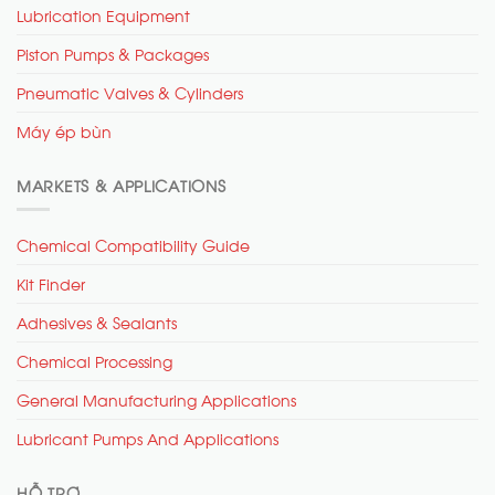
Lubrication Equipment
Piston Pumps & Packages
Pneumatic Valves & Cylinders
Máy ép bùn
MARKETS & APPLICATIONS
Chemical Compatibility Guide
Kit Finder
Adhesives & Sealants
Chemical Processing
General Manufacturing Applications
Lubricant Pumps And Applications
HỖ TRỢ