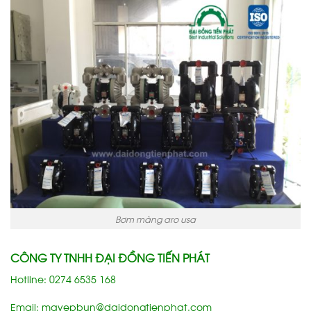
Bơm màng aro usa
CÔNG TY TNHH ĐẠI ĐỒNG TIẾN PHÁT
Hotline: 0274 6535 168
Email:
mayepbun@daidongtienphat.com