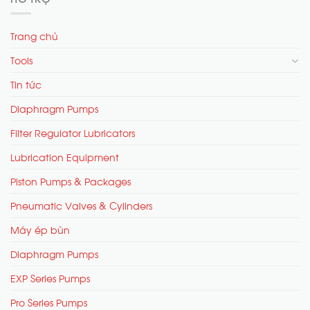
Trang chủ
Tools
Tin tức
Diaphragm Pumps
Filter Regulator Lubricators
Lubrication Equipment
Piston Pumps & Packages
Pneumatic Valves & Cylinders
Máy ép bùn
Diaphragm Pumps
EXP Series Pumps
Pro Series Pumps