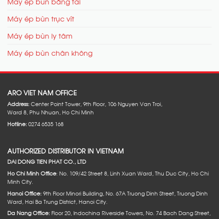
Máy ép bùn băng tải
Máy ép bùn trục vít
Máy ép bùn ly tâm
Máy ép bùn chân không
ARO VIET NAM OFFICE
Address:
Center Point Tower, 9th Floor, 106 Nguyen Van Troi,
Ward 8, Phu Nhuan, Ho Chi Minh
Hotline:
0274 6535 168
AUTHORIZED DISTRIBUTOR IN VIETNAM
DAI DONG TIEN PHAT CO., LTD
Ho Chi Minh Office
: No. 109/42 Street 8, Linh Xuan Ward, Thu Duc City, Ho Chi
Minh City.
Hanoi Office:
9th Floor Minori Building, No. 67A Truong Dinh Street, Truong Dinh
Ward, Hai Ba Trung District, Hanoi City.
Da Nang Office:
Floor 20, Indochina Riverside Towers, No. 74 Bach Dang Street,