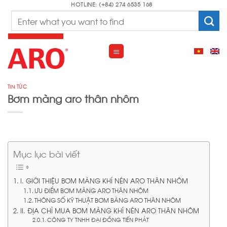
Skip
HOTLINE: (+84) 274 6535 168
Search
to
for:
content
TIN TỨC
Bơm màng aro thân nhôm
Mục lục bài viết
I. GIỚI THIỆU BƠM MÀNG KHÍ NÉN ARO THÂN NHÔM
ƯU ĐIỂM BƠM MÀNG ARO THÂN NHÔM
THÔNG SỐ KỸ THUẬT BƠM BÀNG ARO THÂN NHÔM
II. ĐỊA CHỈ MUA BƠM MÀNG KHÍ NÉN ARO THÂN NHÔM
CÔNG TY TNHH ĐẠI ĐỒNG TIẾN PHÁT