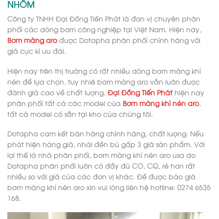
NHÔM
Công ty TNHH Đại Đồng Tiến Phát là đơn vị chuyên phân
phối các dòng bơm công nghiệp tại Việt Nam. Hiện nay,
Bơm màng aro
được Dotapha phân phối chính hãng với
giá cực kì ưu đãi.
Hiện nay trên thị trường có rất nhiều dòng bơm màng khí
nén để lựa chọn, tuy nhiê bơm màng aro vẫn luôn được
đánh giá cao về chất lượng.
Đại Đồng Tiến Phát
hiện nay
phân phối tất cả các model của
Bơm màng khí nén aro
,
tất cả model có sẵn tại kho của chúng tôi.
Dotapha cam kết bán hàng chính hãng, chất lượng. Nếu
phát hiện hàng giả, nhái đền bù gấp 3 giá sản phẩm. Với
lợi thế là nhà phân phối, bơm màng khí nén aro usa do
Dotapha phân phối luôn có đầy đủ CO, CQ, rẻ hơn rất
nhiều so với giá của các đơn vị khác. Để được báo giá
bơm màng khí nén aro xin vui lòng liên hệ hotline: 0274 6535
168.