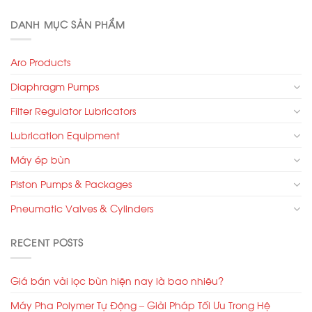
DANH MỤC SẢN PHẨM
Aro Products
Diaphragm Pumps
Filter Regulator Lubricators
Lubrication Equipment
Máy ép bùn
Piston Pumps & Packages
Pneumatic Valves & Cylinders
RECENT POSTS
Giá bán vải lọc bùn hiện nay là bao nhiêu?
Máy Pha Polymer Tự Động – Giải Pháp Tối Ưu Trong Hệ