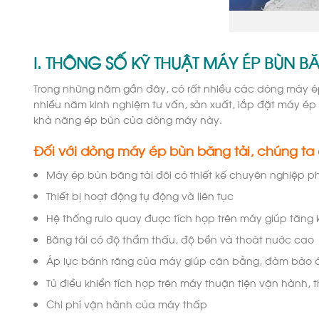
I. THÔNG SỐ KỸ THUẬT MÁY ÉP BÙN B
Trong những năm gần đây, có rất nhiều các dòng máy 
nhiều năm kinh nghiệm tư vấn, sản xuất, lắp đặt máy ép
khả năng ép bùn của dòng máy này.
Đối với dòng máy ép bùn băng tải, chúng ta có
Máy ép bùn băng tải đôi có thiết kế chuyên nghiệp ph
Thiết bị hoạt động tự động và liên tục
Hệ thống rulo quay được tích hợp trên máy giúp tăng 
Băng tải có độ thẩm thấu, độ bền và thoát nước cao
Áp lực bánh răng của máy giúp cân bằng, đảm bảo á
Tủ điều khiển tích hợp trên máy thuận tiện vận hành, 
Chi phí vận hành của máy thấp