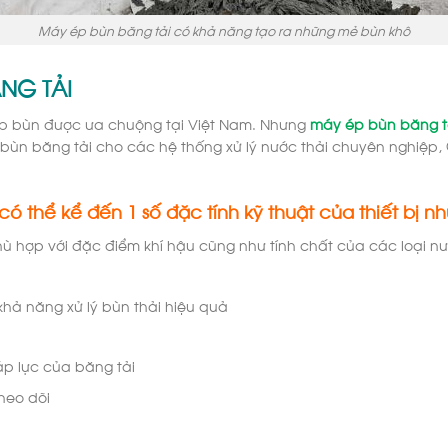
Máy ép bùn băng tải có khả năng tạo ra những mẻ bùn khô
ĂNG TẢI
ép bùn được ưa chuộng tại Việt Nam. Nhưng
máy ép bùn băng t
 bùn băng tải cho các hệ thống xử lý nước thải chuyên nghiệp,
 thể kể đến 1 số đặc tính kỹ thuật của thiết bị nh
ù hợp với đặc điểm khí hậu cũng như tính chất của các loại nướ
khả năng xử lý bùn thải hiệu quả
p lực của băng tải
theo dõi