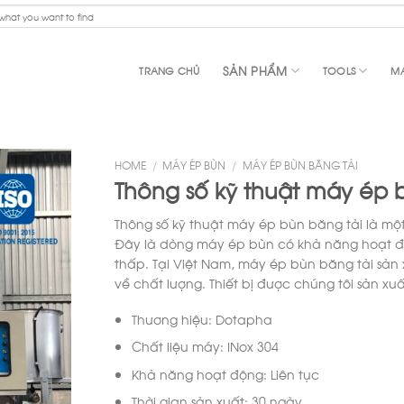
SẢN PHẨM
TRANG CHỦ
TOOLS
MA
HOME
/
MÁY ÉP BÙN
/
MÁY ÉP BÙN BĂNG TẢI
Thông số kỹ thuật máy ép 
Thông số kỹ thuật máy ép bùn băng tải là mộ
Đây là dòng máy ép bùn có khả năng hoạt độn
thấp. Tại Việt Nam, máy ép bùn băng tải sản
về chất lượng. Thiết bị được chúng tôi sản x
Thương hiệu: Dotapha
Chất liệu máy: INox 304
Khả năng hoạt động: Liên tục
Thời gian sản xuất: 30 ngày