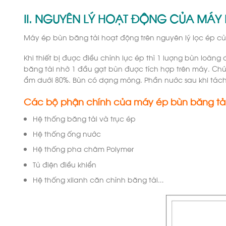
II. NGUYÊN LÝ HOẠT ĐỘNG CỦA MÁY 
Máy ép bùn băng tải hoạt động trên nguyên lý lọc ép củ
Khi thiết bị được điều chỉnh lực ép thì 1 lượng bùn loãn
băng tải nhờ 1 đầu gạt bùn được tích hợp trên máy. Chúng
ẩm dưới 80%. Bùn có dạng mỏng. Phần nước sau khi tách r
Các bộ phận chính của máy ép bùn băng tả
Hệ thống băng tải và trục ép
Hệ thống ống nước
Hệ thống pha châm Polymer
Tủ điện điều khiển
Hệ thống xilanh căn chỉnh băng tải…