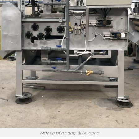
Máy ép bùn băng tải Dotapha