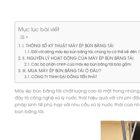
Mục lục bài viết
I. THÔNG SỐ KỸ THUẬT MÁY ÉP BÙN BĂNG TẢI
Đối với dòng máy ép bùn băng tải, chúng ta có thể kể đến 1 s
II. NGUYÊN LÝ HOẠT ĐỘNG CỦA MÁY ÉP BÙN BĂNG TẢI
Các bộ phận chính của máy ép bùn băng tải bảo gồm:
III. MUA MÁY ÉP BÙN BĂNG TẢI Ở ĐÂU?
CÔNG TY TNHH ĐẠI ĐỒNG TIẾN PHÁT
Máy ép bùn băng tải chất lượng cao là một trong những
đây là công nghệ xử lý nước thải hiệu quả với chi phí đầ
pháp kinh tế phù hợp với nhu cầu xử lý nước thải của nh
bùn băng tải.