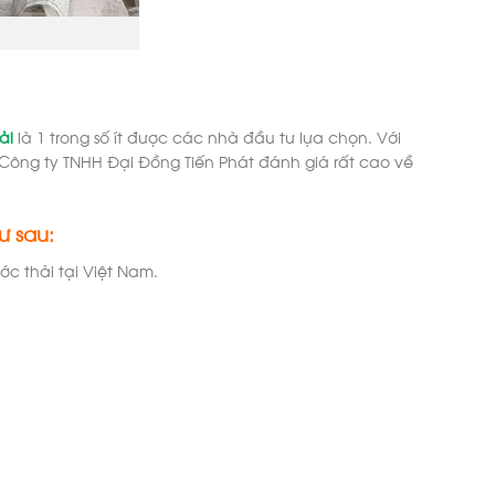
ải
là 1 trong số ít được các nhà đầu tư lựa chọn. Với
 Công ty TNHH Đại Đồng Tiến Phát đánh giá rất cao về
ư sau:
c thải tại Việt Nam.