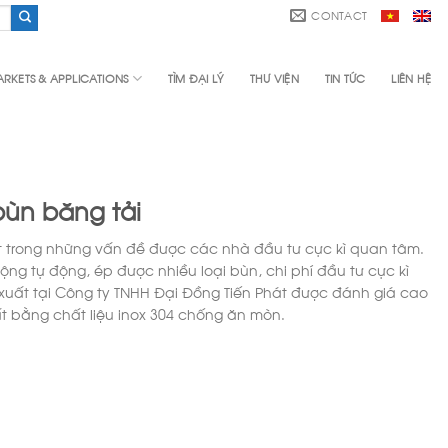
CONTACT
RKETS & APPLICATIONS
TÌM ĐẠI LÝ
THƯ VIỆN
TIN TỨC
LIÊN HỆ
bùn băng tải
t trong những vấn đề được các nhà đầu tư cực kì quan tâm.
g tự động, ép được nhiều loại bùn, chi phí đầu tư cực kì
 xuất tại Công ty TNHH Đại Đồng Tiến Phát được đánh giá cao
uất bằng chất liệu inox 304 chống ăn mòn.