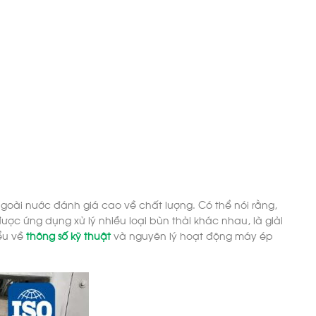
oài nước đánh giá cao về chất lượng. Có thể nói rằng,
ược ứng dụng xử lý nhiều loại bùn thải khác nhau, là giải
ểu về
thông số kỹ thuật
và nguyên lý hoạt động máy ép