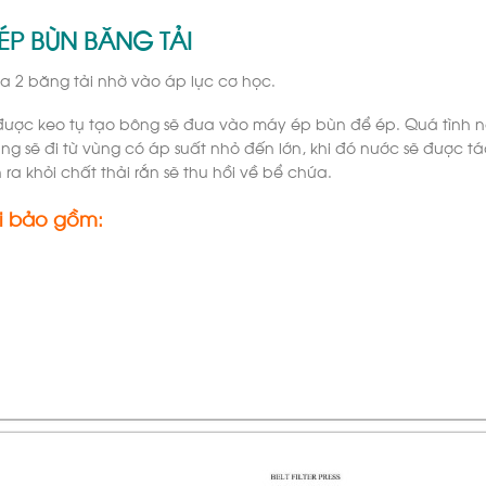
ÉP BÙN BĂNG TẢI
a 2 băng tải nhờ vào áp lực cơ học.
g được keo tụ tạo bông sẽ đưa vào máy ép bùn để ép. Quá tình này
 sẽ đi từ vùng có áp suất nhỏ đến lớn, khi đó nước sẽ được tác
a khỏi chất thải rắn sẽ thu hồi về bể chứa.
i bảo gồm: