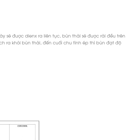
 sẽ được dienx ra liên tục, bùn thải sẽ được rải đều trên
h ra khỏi bùn thải, đến cuối chu tình ép thì bùn đạt độ