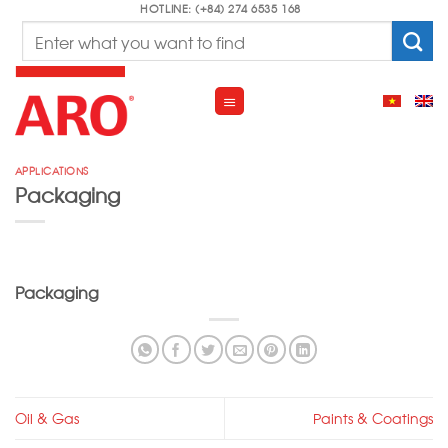
Skip
HOTLINE: (+84) 274 6535 168
Search
to
for:
content
APPLICATIONS
Packaging
Packaging
Oil & Gas
Paints & Coatings