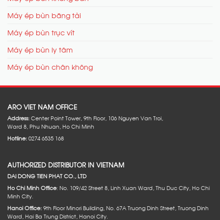
Máy ép bùn băng tải
Máy ép bùn trục vít
Máy ép bùn ly tâm
Máy ép bùn chân không
ARO VIET NAM OFFICE
Address:
Center Point Tower, 9th Floor, 106 Nguyen Van Troi,
Ward 8, Phu Nhuan, Ho Chi Minh
Hotline:
0274 6535 168
AUTHORIZED DISTRIBUTOR IN VIETNAM
DAI DONG TIEN PHAT CO., LTD
Ho Chi Minh Office
: No. 109/42 Street 8, Linh Xuan Ward, Thu Duc City, Ho Chi
Minh City.
Hanoi Office:
9th Floor Minori Building, No. 67A Truong Dinh Street, Truong Dinh
Ward, Hai Ba Trung District, Hanoi City.