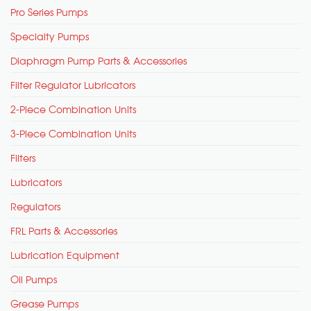
Pro Series Pumps
Specialty Pumps
Diaphragm Pump Parts & Accessories
Filter Regulator Lubricators
2-Piece Combination Units
3-Piece Combination Units
Filters
Lubricators
Regulators
FRL Parts & Accessories
Lubrication Equipment
Oil Pumps
Grease Pumps