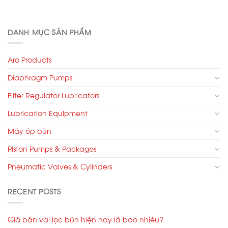
DANH MỤC SẢN PHẨM
Aro Products
Diaphragm Pumps
Filter Regulator Lubricators
Lubrication Equipment
Máy ép bùn
Piston Pumps & Packages
Pneumatic Valves & Cylinders
RECENT POSTS
Giá bán vải lọc bùn hiện nay là bao nhiêu?