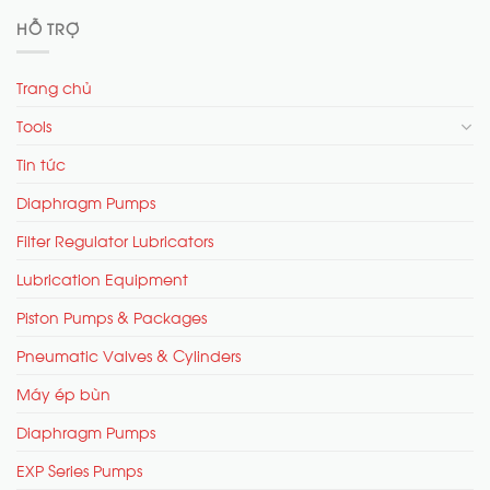
HỖ TRỢ
Trang chủ
Tools
Tin tức
Diaphragm Pumps
Filter Regulator Lubricators
Lubrication Equipment
Piston Pumps & Packages
Pneumatic Valves & Cylinders
Máy ép bùn
Diaphragm Pumps
EXP Series Pumps