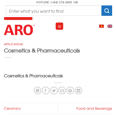
Skip
HOTLINE: (+84) 274 6535 168
Search
to
for:
content
APPLICATIONS
Cosmetics & Pharmaceuticals
Cosmetics & Pharmaceuticals
Ceramics
Food and Beverage