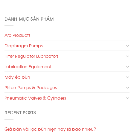
DANH MỤC SẢN PHẨM
Aro Products
Diaphragm Pumps
Filter Regulator Lubricators
Lubrication Equipment
Máy ép bùn
Piston Pumps & Packages
Pneumatic Valves & Cylinders
RECENT POSTS
Giá bán vải lọc bùn hiện nay là bao nhiêu?