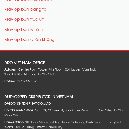
Máy ép bùn băng tải
Máy ép bùn trục vít
Máy ép bùn ly tâm
Máy ép bùn chân không
ARO VIET NAM OFFICE
Address:
Center Point Tower, 9th Floor, 106 Nguyen Van Troi,
Ward 8, Phu Nhuan, Ho Chi Minh
Hotline:
0274 6535 168
AUTHORIZED DISTRIBUTOR IN VIETNAM
DAI DONG TIEN PHAT CO., LTD
Ho Chi Minh Office
: No. 109/42 Street 8, Linh Xuan Ward, Thu Duc City, Ho Chi
Minh City.
Hanoi Office:
9th Floor Minori Building, No. 67A Truong Dinh Street, Truong Dinh
Ward, Hai Ba Trung District, Hanoi City.