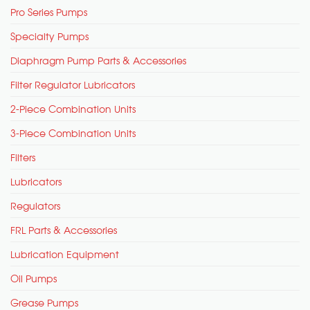
Pro Series Pumps
Specialty Pumps
Diaphragm Pump Parts & Accessories
Filter Regulator Lubricators
2-Piece Combination Units
3-Piece Combination Units
Filters
Lubricators
Regulators
FRL Parts & Accessories
Lubrication Equipment
Oil Pumps
Grease Pumps