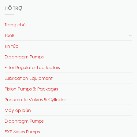
HỖ TRỢ
Trang chủ
Tools
Tin tức
Diaphragm Pumps
Filter Regulator Lubricators
Lubrication Equipment
Piston Pumps & Packages
Pneumatic Valves & Cylinders
Máy ép bùn
Diaphragm Pumps
EXP Series Pumps