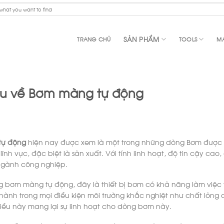
SẢN PHẨM
TRANG CHỦ
TOOLS
MA
ểu về Bơm màng tự động
tự động
hiện nay được xem là một trong những dòng Bơm được
 lĩnh vực, đặc biệt là sản xuất. Với tính linh hoạt, độ tin cậy 
ngành công nghiệp.
ng bơm màng tự động, đây là thiết bị bơm có khả năng làm việ
hành trong mọi điều kiện môi trường khắc nghiệt như chất lỏng 
ều này mang lại sự linh hoạt cho dòng bơm này.