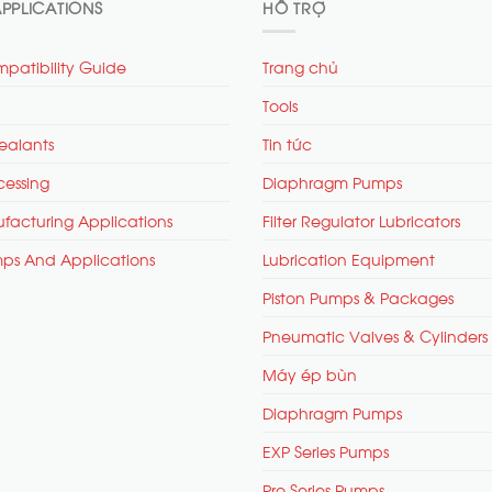
PPLICATIONS
HỖ TRỢ
patibility Guide
Trang chủ
Tools
ealants
Tin tức
cessing
Diaphragm Pumps
facturing Applications
Filter Regulator Lubricators
mps And Applications
Lubrication Equipment
Piston Pumps & Packages
Pneumatic Valves & Cylinders
Máy ép bùn
Diaphragm Pumps
EXP Series Pumps
Pro Series Pumps