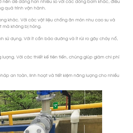
ở nên dễ dàng hơn nhiều so với các dòng bơm khác, điều
ng quá trình vận hành.
ng khác. Với các vật liệu chống ăn mòn như cao su và
ất mà không bị hỏng.
 sử dụng. Với ít cần bảo dưỡng và ít rủi ro gây cháy nổ,
ượng. Với các thiết kế tiên tiến, chúng giúp giảm chi phí
áp an toàn, linh hoạt và tiết kiệm năng lượng cho nhiều