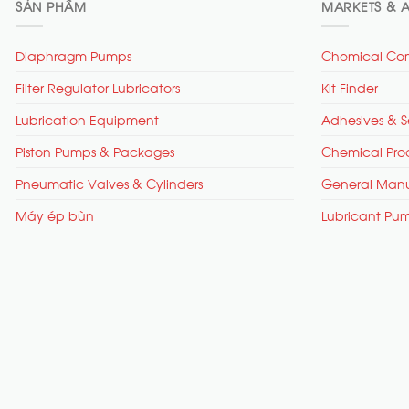
SẢN PHẨM
MARKETS & A
Diaphragm Pumps
Chemical Com
Filter Regulator Lubricators
Kit Finder
Lubrication Equipment
Adhesives & S
Piston Pumps & Packages
Chemical Pro
Pneumatic Valves & Cylinders
General Manu
Máy ép bùn
Lubricant Pu