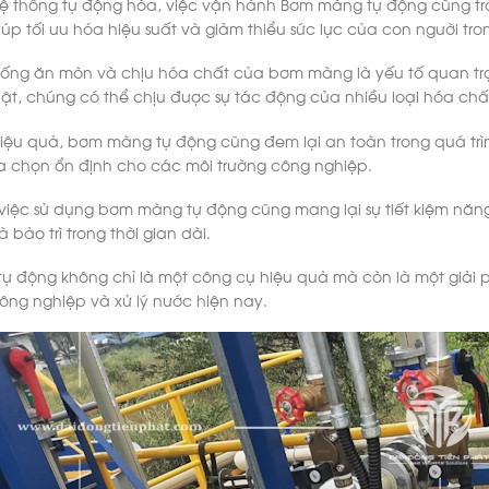
ệ thống tự động hóa, việc vận hành Bơm màng tự động cũng tr
úp tối ưu hóa hiệu suất và giảm thiểu sức lực của con người tro
hống ăn mòn và chịu hóa chất của bơm màng là yếu tố quan trọ
ật, chúng có thể chịu được sự tác động của nhiều loại hóa ch
iệu quả, bơm màng tự động cũng đem lại an toàn trong quá trình
a chọn ổn định cho các môi trường công nghiệp.
việc sử dụng bơm màng tự động cũng mang lại sự tiết kiệm năng l
 bảo trì trong thời gian dài.
 động không chỉ là một công cụ hiệu quả mà còn là một giải ph
ng nghiệp và xử lý nước hiện nay.