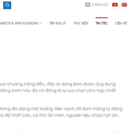
CONTACT
RKETS & APPLICATIONS
TÌM ĐẠI LÝ
THƯ VIỆN
TIN TỨC
LIÊN HỆ
 ưa chuộng hàng đầu, đây là dòng Bơm được ứng dụng
cao, dòng bơm này đã và đàng là sự lựa chọn phù hợp nhất
c trong đa dạng môi trường. Bên cạnh đó Bơm màng tự động
có độ nhớt cao, có tính ăn mòn, nguyên liệu chứa hạt lớn,