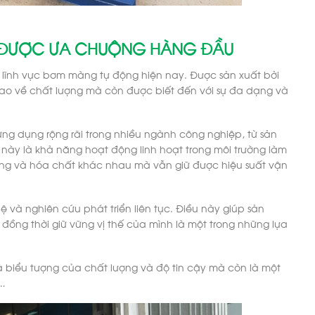
 ĐƯỢC ƯA CHUỘNG HÀNG ĐẦU
 lĩnh vực bơm màng tự động hiện nay. Được sản xuất bởi
ao về chất lượng mà còn được biết đến với sự đa dạng và
g dụng rộng rãi trong nhiều ngành công nghiệp, từ sản
này là khả năng hoạt động linh hoạt trong môi trường làm
lỏng và hóa chất khác nhau mà vẫn giữ được hiệu suất vận
 và nghiên cứu phát triển liên tục. Điều này giúp sản
đồng thời giữ vững vị thế của mình là một trong những lựa
 biểu tượng của chất lượng và độ tin cậy mà còn là một
y…