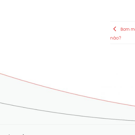
Bơm mà
nào?