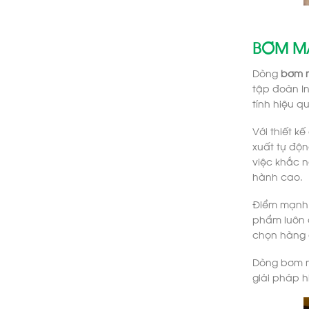
BƠM M
Dòng
bơm 
tập đoàn I
tính hiệu q
Với thiết k
xuất tự độn
việc khắc n
hành cao.
Điểm mạnh
phẩm luôn c
chọn hàng 
Dòng bơm m
giải pháp 