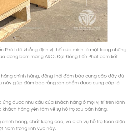
ến Phát đã khẳng định vị thế của mình là một trong những
c của dòng bơm màng ARO, Đại Đồng Tiến Phát cam kết
án hàng chính hãng, đồng thời đảm bảo cung cấp đầy đủ
ều này giúp đảm bảo rằng sản phẩm được cung cấp là
 ứng được nhu cầu của khách hàng ở mọi vị trí trên lãnh
p khách hàng yên tâm về sự hỗ trợ sau bán hàng.
chính hãng, chất lượng cao, và dịch vụ hỗ trợ toàn diện
ệt Nam trong lĩnh vực này.