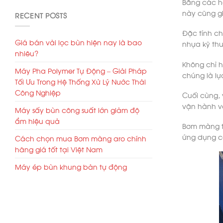
Bằng các h
này cũng gi
RECENT POSTS
Đặc tính c
Giá bán vải lọc bùn hiện nay là bao
nhựa kỹ thu
nhiêu?
Không chỉ h
Máy Pha Polymer Tự Động – Giải Pháp
chúng là lự
Tối Ưu Trong Hệ Thống Xử Lý Nước Thải
Công Nghiệp
Cuối cùng, 
vận hành và
Máy sấy bùn công suất lớn giảm độ
ẩm hiệu quả
Bơm màng tự
ứng dụng cô
Cách chọn mua Bơm màng aro chính
hãng giá tốt tại Việt Nam
Máy ép bùn khung bản tự động