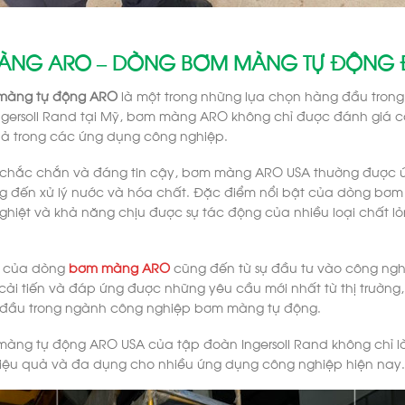
ÀNG ARO – DÒNG BƠM MÀNG TỰ ĐỘNG
màng tự động ARO
là một trong những lựa chọn hàng đầu trong
ngersoll Rand tại Mỹ, bơm màng ARO không chỉ được đánh giá c
uả trong các ứng dụng công nghiệp.
ế chắc chắn và đáng tin cậy, bơm màng ARO USA thường được ứn
g đến xử lý nước và hóa chất. Đặc điểm nổi bật của dòng bơm 
ghiệt và khả năng chịu được sự tác động của nhiều loại chất 
 của dòng
bơm màng ARO
cũng đến từ sự đầu tư vào công nghệ
ải tiến và đáp ứng được những yêu cầu mới nhất từ thị trường, 
đầu trong ngành công nghiệp bơm màng tự động.
àng tự động ARO USA của tập đoàn Ingersoll Rand không chỉ là
hiệu quả và đa dụng cho nhiều ứng dụng công nghiệp hiện na