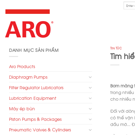
Skip
Search
for:
to
content
TIN TỨC
DANH MỤC SẢN PHẨM
Tìm hi
Aro Products
Diaphragm Pumps
Bơm màng 
Filter Regulator Lubricators
trong nhiều
Lubrication Equipment
cho nhiều 
Máy ép bùn
Đối với dò
có thể vận 
Piston Pumps & Packages
dầu mỡ… Đi
Pneumatic Valves & Cylinders