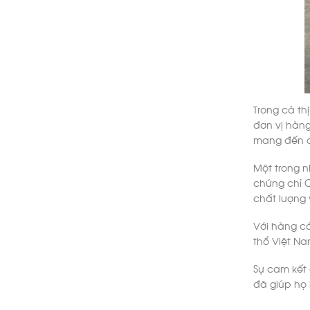
Trong cả th
đơn vị hàng
mang đến c
Một trong 
chứng chỉ 
chất lượng 
Với hàng có
thổ Việt Na
Sự cam kết 
đã giúp họ 