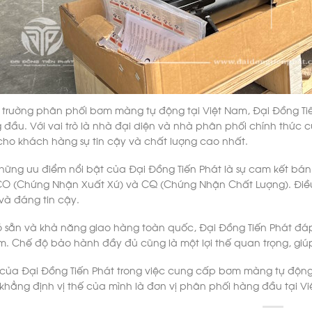
ị trường phân phối bơm màng tự động tại Việt Nam, Đại Đồng Ti
 đầu. Với vai trò là nhà đại diện và nhà phân phối chính thứ
ho khách hàng sự tin cậy và chất lượng cao nhất.
những ưu điểm nổi bật của Đại Đồng Tiến Phát là sự cam kết b
CO (Chứng Nhận Xuất Xứ) và CQ (Chứng Nhận Chất Lượng). Đi
và đáng tin cậy.
 sẵn và khả năng giao hàng toàn quốc, Đại Đồng Tiến Phát đáp
m. Chế độ bảo hành đầy đủ cũng là một lợi thế quan trọng, giú
của Đại Đồng Tiến Phát trong việc cung cấp bơm màng tự động 
khẳng định vị thế của mình là đơn vị phân phối hàng đầu tại Vi