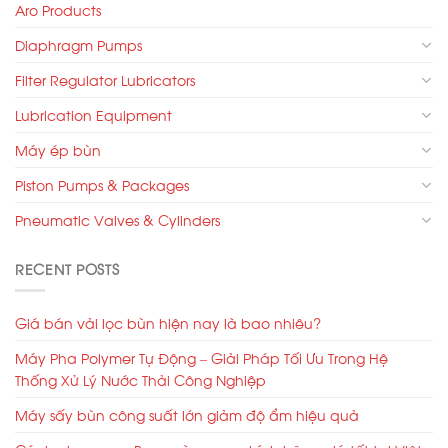
Aro Products
Diaphragm Pumps
Filter Regulator Lubricators
Lubrication Equipment
Máy ép bùn
Piston Pumps & Packages
Pneumatic Valves & Cylinders
RECENT POSTS
Giá bán vải lọc bùn hiện nay là bao nhiêu?
Máy Pha Polymer Tự Động – Giải Pháp Tối Ưu Trong Hệ
Thống Xử Lý Nước Thải Công Nghiệp
Máy sấy bùn công suất lớn giảm độ ẩm hiệu quả