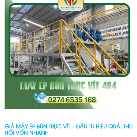
GIÁ MÁY ÉP BÙN TRỤC VÍT – ĐẦU TƯ HIỆU QUẢ, THU
HỒI VỐN NHANH