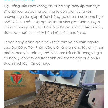
Đại Đồng Tiến Phát
không chỉ cung cấp
máy ép bùn trục
vít
chất lượng cao mà còn mang đến dịch vụ tư vấn
chuyên nghiệp, giúp khách hàng lựa chọn model phù hợp
nhất với nhu cầu. Đội ngũ kỹ thuật viên giàu kinh nghiệm
luôn sẵn sàng hỗ trợ từ khâu lắp đặt, vận hành đến bảo trì,
đảm bảo quá trình xử lý bùn thải diễn ra suôn sẻ.
Khách hàng đánh giá cao sự tận tâm và chuyên nghiệp
của Đại Đồng Tiến Phát, đặc biệt là khả năng tùy chỉnh sản
phẩm theo yêu cầu cụ thể. Với cam kết chất lượng và giá
cả hợp lý, công ty đã trở thành đối tác tin cậy của nhiều
doanh nghiệp trên cả nước.