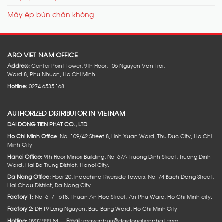
Máy ép bùn chân không
ARO VIET NAM OFFICE
Address:
Center Point Tower, 9th Floor, 106 Nguyen Van Troi,
Ward 8, Phu Nhuan, Ho Chi Minh
Hotline:
0274 6535 168
AUTHORIZED DISTRIBUTOR IN VIETNAM
DAI DONG TIEN PHAT CO., LTD
Ho Chi Minh Office
: No. 109/42 Street 8, Linh Xuan Ward, Thu Duc City, Ho Chi
Minh City.
Hanoi Office:
9th Floor Minori Building, No. 67A Truong Dinh Street, Truong Dinh
Ward, Hai Ba Trung District, Hanoi City.
Da Nang Office:
Floor 20, Indochina Riverside Towers, No. 74 Bach Dang Street,
Hai Chau District, Da Nang City.
Factory 1:
No. 617 - 618. Thuan An Hoa Street, An Phu Ward, Ho Chi Minh city.
Factory 2:
DH19 Long Nguyen, Bau Bang Ward, Ho Chi Minh City
Hotline:
0902 999 841 -
Email:
mayepbun@daidongtienphat.com