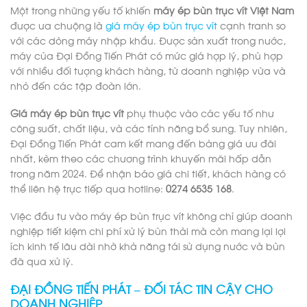
Một trong những yếu tố khiến
máy ép bùn trục vít Việt Nam
được ưa chuộng là
giá máy ép bùn trục vít
cạnh tranh so
với các dòng máy nhập khẩu. Được sản xuất trong nước,
máy của Đại Đồng Tiến Phát có mức giá hợp lý, phù hợp
với nhiều đối tượng khách hàng, từ doanh nghiệp vừa và
nhỏ đến các tập đoàn lớn.
Giá máy ép bùn trục vít
phụ thuộc vào các yếu tố như
công suất, chất liệu, và các tính năng bổ sung. Tuy nhiên,
Đại Đồng Tiến Phát cam kết mang đến bảng giá ưu đãi
nhất, kèm theo các chương trình khuyến mãi hấp dẫn
trong năm 2024. Để nhận báo giá chi tiết, khách hàng có
thể liên hệ trực tiếp qua hotline:
0274 6535 168
.
Việc đầu tư vào máy ép bùn trục vít không chỉ giúp doanh
nghiệp tiết kiệm chi phí xử lý bùn thải mà còn mang lại lợi
ích kinh tế lâu dài nhờ khả năng tái sử dụng nước và bùn
đã qua xử lý.
ĐẠI ĐỒNG TIẾN PHÁT – ĐỐI TÁC TIN CẬY CHO
DOANH NGHIỆP