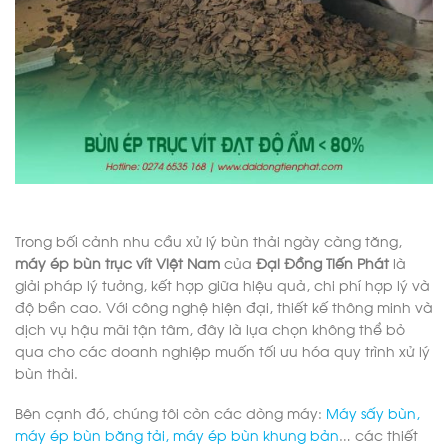
Trong bối cảnh nhu cầu xử lý bùn thải ngày càng tăng,
máy ép bùn trục vít Việt Nam
của
Đại Đồng Tiến Phát
là
giải pháp lý tưởng, kết hợp giữa hiệu quả, chi phí hợp lý và
độ bền cao. Với công nghệ hiện đại, thiết kế thông minh và
dịch vụ hậu mãi tận tâm, đây là lựa chọn không thể bỏ
qua cho các doanh nghiệp muốn tối ưu hóa quy trình xử lý
bùn thải.
Bên cạnh đó, chúng tôi còn các dòng máy:
Máy sấy bùn
,
máy ép bùn băng tải
,
máy ép bùn khung bản
… các thiết