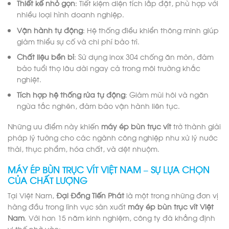
Thiết kế nhỏ gọn
: Tiết kiệm diện tích lắp đặt, phù hợp với
nhiều loại hình doanh nghiệp.
Vận hành tự động
: Hệ thống điều khiển thông minh giúp
giảm thiểu sự cố và chi phí bảo trì.
Chất liệu bền bỉ
: Sử dụng inox 304 chống ăn mòn, đảm
bảo tuổi thọ lâu dài ngay cả trong môi trường khắc
nghiệt.
Tích hợp hệ thống rửa tự động
: Giảm mùi hôi và ngăn
ngừa tắc nghẽn, đảm bảo vận hành liên tục.
Những ưu điểm này khiến
máy ép bùn trục vít
trở thành giải
pháp lý tưởng cho các ngành công nghiệp như xử lý nước
thải, thực phẩm, hóa chất, và dệt nhuộm.
MÁY ÉP BÙN TRỤC VÍT VIỆT NAM – SỰ LỰA CHỌN
CỦA CHẤT LƯỢNG
Tại Việt Nam,
Đại Đồng Tiến Phát
là một trong những đơn vị
hàng đầu trong lĩnh vực sản xuất
máy ép bùn trục vít Việt
Nam
. Với hơn 15 năm kinh nghiệm, công ty đã khẳng định
vị thế nhờ vào: