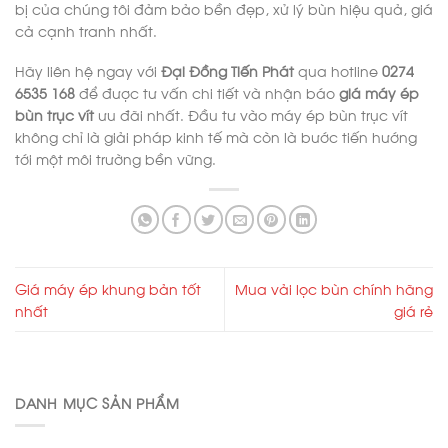
bị của chúng tôi đảm bảo bền đẹp, xử lý bùn hiệu quả, giá
cả cạnh tranh nhất.
Hãy liên hệ ngay với
Đại Đồng Tiến Phát
qua hotline
0274
6535 168
để được tư vấn chi tiết và nhận báo
giá máy ép
bùn trục vít
ưu đãi nhất. Đầu tư vào máy ép bùn trục vít
không chỉ là giải pháp kinh tế mà còn là bước tiến hướng
tới một môi trường bền vững.
Giá máy ép khung bản tốt
Mua vải lọc bùn chính hãng
nhất
giá rẻ
DANH MỤC SẢN PHẨM