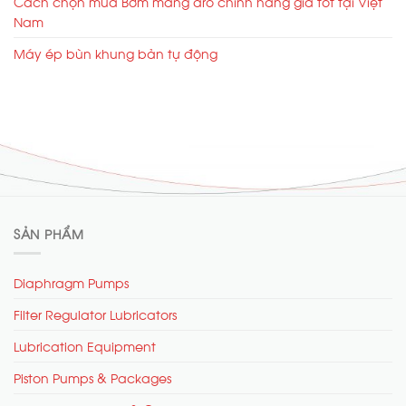
Cách chọn mua Bơm màng aro chính hãng giá tốt tại Việt
Nam
Máy ép bùn khung bản tự động
SẢN PHẨM
Diaphragm Pumps
Filter Regulator Lubricators
Lubrication Equipment
Piston Pumps & Packages