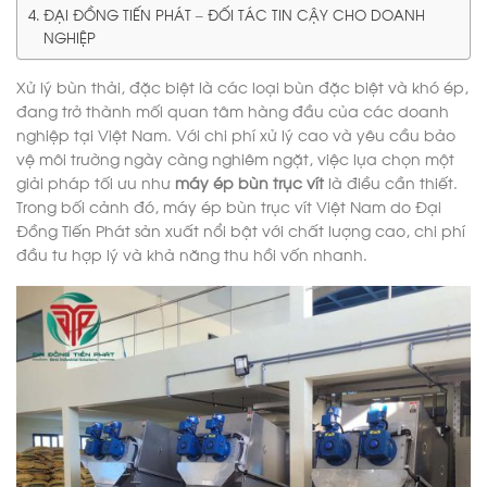
ĐẠI ĐỒNG TIẾN PHÁT – ĐỐI TÁC TIN CẬY CHO DOANH
NGHIỆP
Xử lý bùn thải, đặc biệt là các loại bùn đặc biệt và khó ép,
đang trở thành mối quan tâm hàng đầu của các doanh
nghiệp tại Việt Nam. Với chi phí xử lý cao và yêu cầu bảo
vệ môi trường ngày càng nghiêm ngặt, việc lựa chọn một
giải pháp tối ưu như
máy ép bùn trục vít
là điều cần thiết.
Trong bối cảnh đó, máy ép bùn trục vít Việt Nam do Đại
Đồng Tiến Phát sản xuất nổi bật với chất lượng cao, chi phí
đầu tư hợp lý và khả năng thu hồi vốn nhanh.