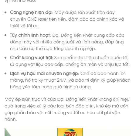
Công nghệ hiện đại
: Máy được sản xuất trên dây
chuyền CNC laser tiên tiến, đảm bảo độ chính xác và
thiết kế tối ưu.
Tùy chỉnh linh hoạt
: Đại Đồng Tiến Phát cung cấp các
dòng máy với nhiều công suất và tính năng, đáp ứng
nhu cầu cụ thể của từng doanh nghiệp.
Chất lượng vượt trội
: Sản phẩm đạt tiêu chuẩn quốc tế,
sử dụng vật liệu cao cấp, chống ăn mòn và chịu lực tốt.
Dịch vụ hậu mãi chuyên nghiệp
: Chế độ bảo hành 12
tháng, hỗ trợ kỹ thuật 24/7, và bảo trì định kỳ giúp khách
hàng yên tâm trong quá trình sử dụng.
Máy ép bùn trục vít của Đại Đồng Tiến Phát không chỉ hiệu
quả trong việc xử lý các loại bùn đặc biệt, khó ép mà còn
góp phần bảo vệ môi trường và tối ưu hóa chi phí vận
hành.