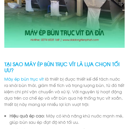
TẠI SAO MÁY ÉP BÙN TRỤC VÍT LÀ LỰA CHỌN TỐI
ƯU?
Máy ép bùn trục vít
là thiết bị được thiết kế để tách nước
ra khỏi bùn thải, giảm thể tích và trọng lượng bùn, từ đó tiết
kiệm chi phí vận chuyển và xử lý. Với nguyên lý hoạt động
dựa trên cơ chế ép và vắt bùn qua hệ thống trục vít xoắn,
thiết bị này mang lại nhiều lợi ích vượt trội:
Hiệu quả ép cao
: Máy có khả năng khử nước mạnh mẽ,
giúp bùn sau ép đạt độ khô tối ưu.