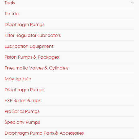
Tools
Tin tức
Diaphragm Pumps
Filter Regulator Lubricators
Lubrication Equipment
Piston Pumps & Packages
Pneumatic Valves & Cylinders
Máy ép bùn
Diaphragm Pumps
EXP Series Pumps
Pro Series Pumps
Specialty Pumps
Diaphragm Pump Parts & Accessories