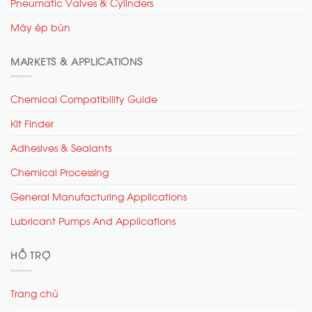
Pneumatic Valves & Cylinders
Máy ép bùn
MARKETS & APPLICATIONS
Chemical Compatibility Guide
Kit Finder
Adhesives & Sealants
Chemical Processing
General Manufacturing Applications
Lubricant Pumps And Applications
HỖ TRỢ
Trang chủ