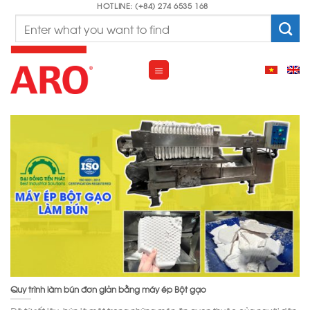
Skip
HOTLINE: (+84) 274 6535 168
Search
to
for:
content
Quy trình làm bún đơn giản bằng máy ép Bột gạo
Đã từ rất lâu, bún là một trong những món ăn quen thuộc của người dân