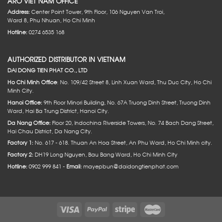
ARO VIET NAM OFFICE
Address:
Center Point Tower, 9th Floor, 106 Nguyen Van Troi,
Ward 8, Phu Nhuan, Ho Chi Minh
Hotline:
0274 6535 168
AUTHORIZED DISTRIBUTOR IN VIETNAM
DAI DONG TIEN PHAT CO., LTD
Ho Chi Minh Office
: No. 109/42 Street 8, Linh Xuan Ward, Thu Duc City, Ho Chi
Minh City.
Hanoi Office:
9th Floor Minori Building, No. 67A Truong Dinh Street, Truong Dinh
Ward, Hai Ba Trung District, Hanoi City.
Da Nang Office:
Floor 20, Indochina Riverside Towers, No. 74 Bach Dang Street,
Hai Chau District, Da Nang City.
Factory 1:
No. 617 - 618. Thuan An Hoa Street, An Phu Ward, Ho Chi Minh city.
Factory 2:
DH19 Long Nguyen, Bau Bang Ward, Ho Chi Minh City
Hotline:
0902 999 841 -
Email:
mayepbun@daidongtienphat.com