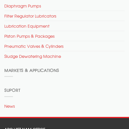
Diaphragm Pumps
Filter Regulator Lubricators
Lubrication Equipment
Piston Pumps & Packages
Pneumatic Valves & Cylinders
Sludge Dewatering Machine
MARKETS & APPLICATIONS
SUPORT
News