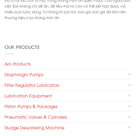
việt. Bún không chỉ dễ ăn, dễ tiêu mà nó còn có thể kết hợp được với
nhiều loại nước dùng. Từ những tô bún bò, bún gà, bún giò đã làm nên
thương hiệu của những món ăn
OUR PRODUCTS
Aro Products
Diaphragm Pumps
Filter Regulator Lubricators
Lubrication Equipment
Piston Pumps & Packages
Pneumatic Valves & Cylinders
Sludge Dewatering Machine